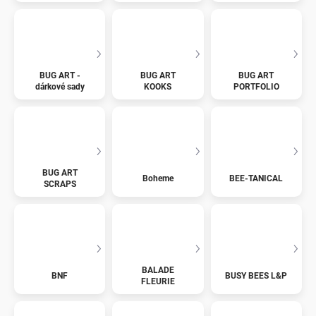
BUG ART -
BUG ART
BUG ART
dárkové sady
KOOKS
PORTFOLIO
BUG ART
Boheme
BEE-TANICAL
SCRAPS
BALADE
BNF
BUSY BEES L&P
FLEURIE