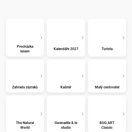
Procházka
Kalendáře 2027
Turista
lesem
Zahrada zázraků
Kašmír
Malý cestovatel
The Natural
Gwenaëlle & le
BUG ART
World
studio
Classic