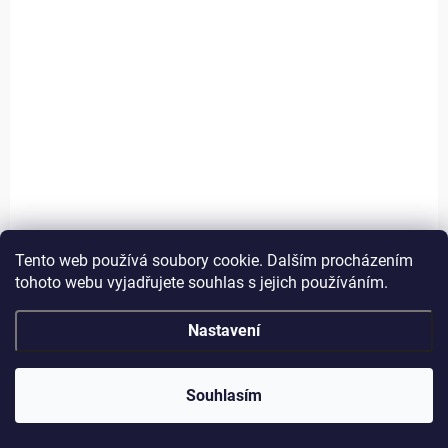
PŘEDPRODEJ (DODÁNÍ ŘÍJEN 2026)
Hrnek 320 ml POMUG21U223
219 Kč
/ ks
180,99 Kč bez DPH
Do košíku
Měrná
219 Kč / 1 ks
cena:
Tento web používá soubory cookie. Dalším procházením
NOVINKA!
tohoto webu vyjadřujete souhlas s jejich používáním.
POMUG21U222
Nastavení
Souhlasím