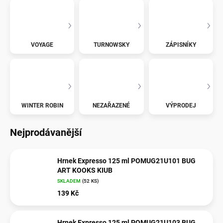
VOYAGE
TURNOWSKY
ZÁPISNÍKY
WINTER ROBIN
NEZAŘAZENÉ
VÝPRODEJ
Nejprodávanější
Hrnek Expresso 125 ml POMUG21U101 BUG
ART KOOKS KIUB
SKLADEM
(
52 KS
)
139 Kč
Hrnek Expresso 125 ml POMUG21U103 BUG