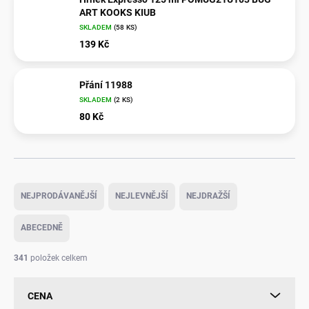
ART KOOKS KIUB
SKLADEM
(
58 KS
)
139 Kč
Přání 11988
SKLADEM
(
2 KS
)
80 Kč
Ř
a
NEJPRODÁVANĚJŠÍ
NEJLEVNĚJŠÍ
NEJDRAŽŠÍ
z
e
ABECEDNĚ
n
í
341
položek celkem
p
r
CENA
o