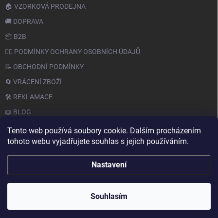
🏠 VZORKOVÁ PRODEJNA
🚚 DOPRAVA
📦 B2B
🙆‍♂️ PODMÍNKY OCHRANY OSOBNÍCH ÚDAJŮ
📝 OBCHODNÍ PODMÍNKY
🔄 VRÁCENÍ ZBOŽÍ
🛠️ REKLAMACE
📖 BLOG
Tento web používá soubory cookie. Dalším procházením
tohoto webu vyjadřujete souhlas s jejich používáním.
Nastavení
Copyright 2026
PAPERY.CZ
. Všechna práva vyhrazena.
Souhlasím
Vytvořil Shoptet