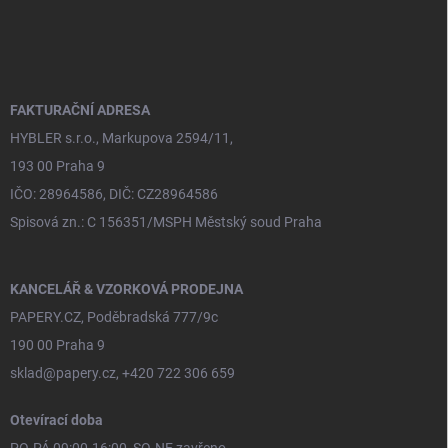
á
p
a
t
í
FAKTURAČNÍ ADRESA
HYBLER s.r.o., Markupova 2594/11,
193 00 Praha 9
IČO: 28964586, DIČ: CZ28964586
Spisová zn.: C 156351/MSPH Městský soud Praha
KANCELÁŘ & VZORKOVÁ PRODEJNA
PAPERY.CZ, Poděbradská 777/9c
190 00 Praha 9
sklad@papery.cz, +420 722 306 659
Otevírací doba