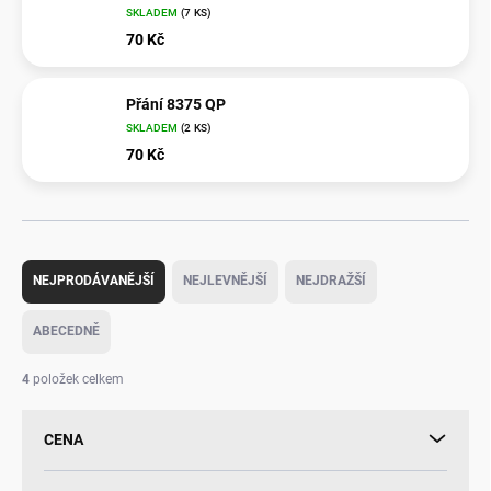
SKLADEM
(
7 KS
)
70 Kč
Přání 8375 QP
SKLADEM
(
2 KS
)
70 Kč
Ř
a
NEJPRODÁVANĚJŠÍ
NEJLEVNĚJŠÍ
NEJDRAŽŠÍ
z
e
ABECEDNĚ
n
í
4
položek celkem
p
r
CENA
o
d