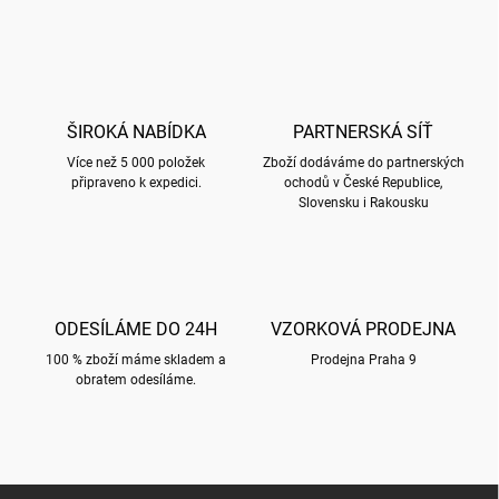
v
l
á
d
a
c
ŠIROKÁ NABÍDKA
PARTNERSKÁ SÍŤ
í
Více než 5 000 položek
p
Zboží dodáváme do partnerských
připraveno k expedici.
ochodů v České Republice,
r
Slovensku i Rakousku
v
k
y
v
ý
p
ODESÍLÁME DO 24H
VZORKOVÁ PRODEJNA
i
s
100 % zboží máme skladem a
Prodejna Praha 9
u
obratem odesíláme.
Z