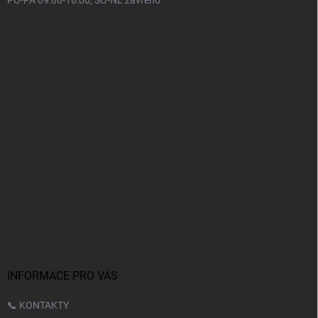
PO-PÁ 09:00-16:00, SO-NE zavřeno
INFORMACE PRO VÁS
📞 KONTAKTY