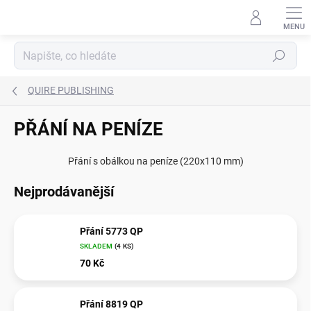
Přejít
na
obsah
Hledat
QUIRE PUBLISHING
PŘÁNÍ NA PENÍZE
Přání s obálkou na peníze (220x110 mm)
Nejprodávanější
Přání 5773 QP
SKLADEM
(
4 KS
)
70 Kč
Přání 8819 QP