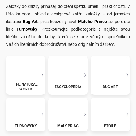
Záložky do knížky přinášejí
do
čtení
špetku
umění
i
praktičnosti.
V
této
kategorii
objevíte
designové
knižní
záložky
–
od
jemných
ilustrací
Bug
Art
,
přes
kouzelný
svět
Malého Prince
až
po
čisté
linie
Turnowsky
.
Prozkoumejte
podkategorie
a
najděte
svou
ideální
záložku
do
knihy,
která
se
stane
věrným
společníkem
V
ašich
literárních
dobrodružství,
nebo
originálním
dárkem.
THE NATURAL
ENCYCLOPEDIA
BUG ART
WORLD
TURNOWSKY
MALÝ PRINC
ETOILE