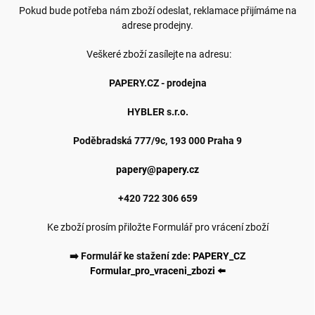
Pokud bude potřeba nám zboží odeslat, reklamace přijímáme na
adrese prodejny.
Veškeré zboží zasílejte na adresu:
PAPERY.CZ - prodejna
HYBLER s.r.o.
Poděbradská 777/9c, 193 000 Praha 9
papery@papery.cz
+420 722 306 659
Ke zboží prosím přiložte Formulář pro vrácení zboží
➡️ Formulář ke stažení zde:
PAPERY_CZ
Formular_pro_vraceni_zbozi ⬅️