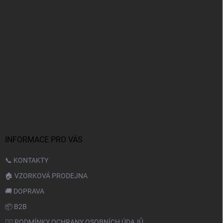
INFORMACE PRO VÁS
📞 KONTAKTY
🏠 VZORKOVÁ PRODEJNA
🚚 DOPRAVA
📦 B2B
🙆‍♂️ PODMÍNKY OCHRANY OSOBNÍCH ÚDAJŮ