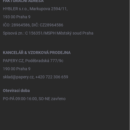
FAKTURAČNÍ ADRESA
HYBLER s.r.o., Markupova 2594/11,
193 00 Praha 9
IČO: 28964586, DIČ: CZ28964586
Spisová zn.: C 156351/MSPH Městský soud Praha
KANCELÁŘ & VZORKOVÁ PRODEJNA
PAPERY.CZ, Poděbradská 777/9c
190 00 Praha 9
sklad@papery.cz, +420 722 306 659
Otevírací doba
PO-PÁ 09:00-16:00, SO-NE zavřeno