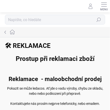
Přejít
na
obsah
Hledat
Domů
🛠️ REKLAMACE
Prostup při reklamaci zboží
Reklamace - maloobchodní prodej
Pokazit se může ledacos. Ať jde o vadu výroby, chybu ze skladu,
nebo nebo poškození při přepravě.
Kontaktujete nás prosím nejprve telefonicky, nebo emailem.