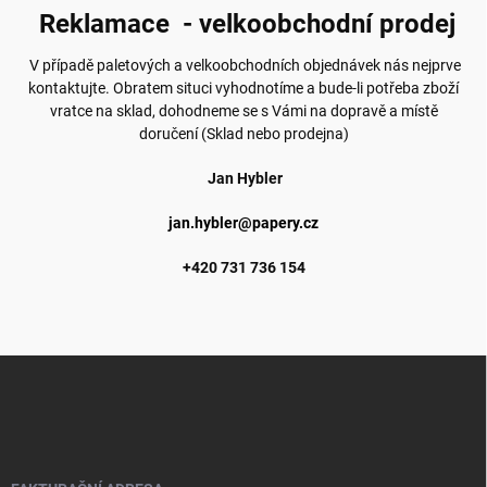
Reklamace - velkoobchodní prodej
V případě paletových a velkoobchodních objednávek nás nejprve
kontaktujte. Obratem situci vyhodnotíme a bude-li potřeba zboží
vratce na sklad, dohodneme se s Vámi na dopravě a místě
doručení (Sklad nebo prodejna)
Jan Hybler
jan.hybler@papery.cz
+420 731 736 154
Z
á
p
a
t
í