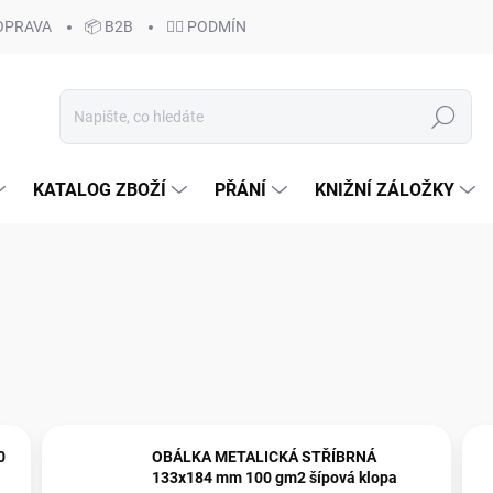
OPRAVA
📦 B2B
🙆‍♂️ PODMÍNKY OCHRANY OSOBNÍCH ÚDAJŮ
Hledat
KATALOG ZBOŽÍ
PŘÁNÍ
KNIŽNÍ ZÁLOŽKY
0
OBÁLKA METALICKÁ STŘÍBRNÁ
133x184 mm 100 gm2 šípová klopa