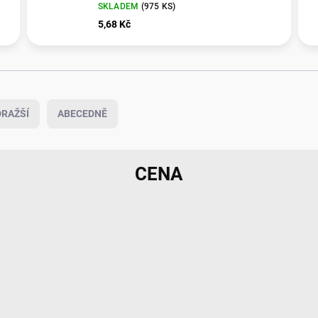
SKLADEM
(
975 KS
)
5,68 Kč
RAŽŠÍ
ABECEDNĚ
CENA