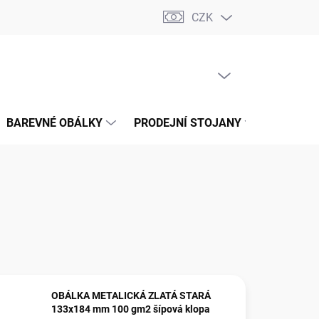
CZK
📝 OBCHODNÍ PODMÍNKY
🔄 VRÁCENÍ ZBOŽÍ
🛠️ REKLAMACE
PRÁZDNÝ KOŠÍK
NÁKUPNÍ
KOŠÍK
BAREVNÉ OBÁLKY
PRODEJNÍ STOJANY
📞 KONT
OBÁLKA METALICKÁ ZLATÁ STARÁ
133x184 mm 100 gm2 šípová klopa