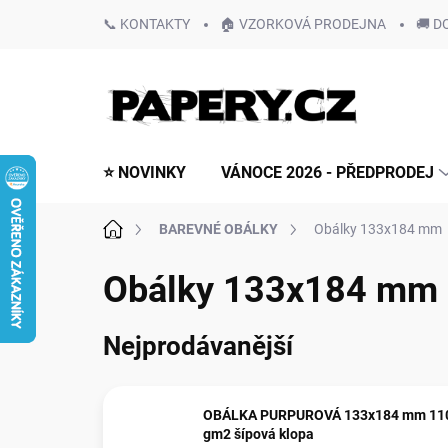
Přejít
📞 KONTAKTY
🏠 VZORKOVÁ PRODEJNA
🚚 D
na
obsah
⭐ NOVINKY
VÁNOCE 2026 - PŘEDPRODEJ
Domů
BAREVNÉ OBÁLKY
Obálky 133x184 mm
Obálky 133x184 mm
Nejprodávanější
OBÁLKA PURPUROVÁ 133x184 mm 11
gm2 šípová klopa