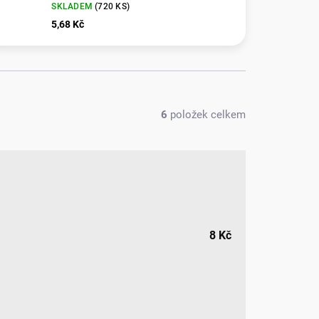
SKLADEM
(
720 KS
)
5,68 Kč
6
položek celkem
8
Kč