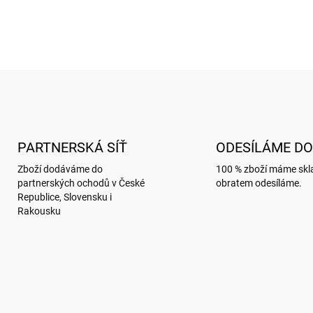
O
v
l
á
d
PARTNERSKÁ SÍŤ
ODESÍLÁME DO
a
c
Zboží dodáváme do
100 % zboží máme sk
í
partnerských ochodů v České
obratem odesíláme.
p
Republice, Slovensku i
r
Rakousku
v
k
y
v
ý
p
i