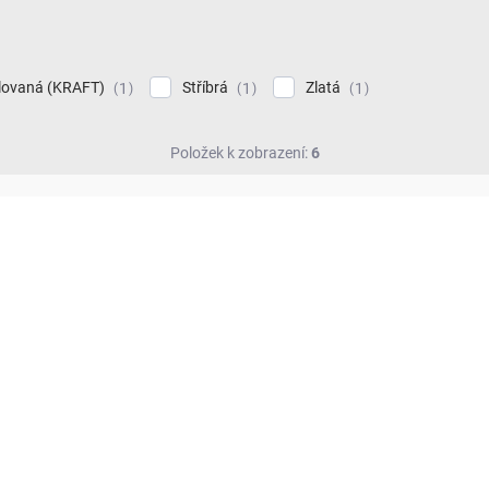
lovaná (KRAFT)
Stříbrá
Zlatá
1
1
1
Položek k zobrazení:
6
SLEVA NA KARTON 20%
EMET08/133X184