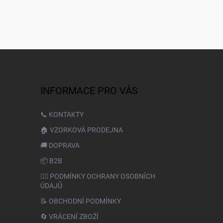
INFORMACE PRO VÁS
📞 KONTAKTY
🏠 VZORKOVÁ PRODEJNA
🚚 DOPRAVA
📦 B2B
🙆‍♂️ PODMÍNKY OCHRANY OSOBNÍCH
ÚDAJŮ
📝 OBCHODNÍ PODMÍNKY
🔄 VRÁCENÍ ZBOŽÍ