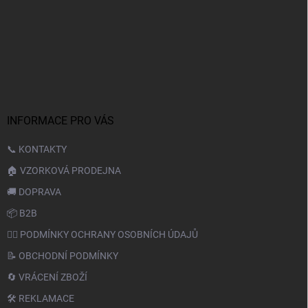
INFORMACE PRO VÁS
📞 KONTAKTY
🏠 VZORKOVÁ PRODEJNA
🚚 DOPRAVA
📦 B2B
🙆‍♂️ PODMÍNKY OCHRANY OSOBNÍCH ÚDAJŮ
📝 OBCHODNÍ PODMÍNKY
🔄 VRÁCENÍ ZBOŽÍ
🛠️ REKLAMACE