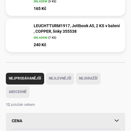
SKLADEM
(
3 KS
)
165 Kč
LEUCHTTURM1917, Jottbook A5, 2 KS v balení
, COPPER, linky 355538
SKLADEM
(
7 KS
)
240 Kč
Ř
a
NEJPRODÁVANĚJŠÍ
NEJLEVNĚJŠÍ
NEJDRAŽŠÍ
z
e
ABECEDNĚ
n
í
12
položek celkem
p
r
CENA
o
d