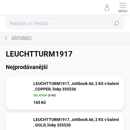
Přejít
na
obsah
Hledat
ZÁPISNÍKY
LEUCHTTURM1917
Nejprodávanější
LEUCHTTURM1917, Jottbook A6, 2 KS v balení
, COPPER, linky 355536
SKLADEM
(
5 KS
)
165 Kč
LEUCHTTURM1917, Jottbook A6, 2 KS v balení
, GOLD, linky 355530