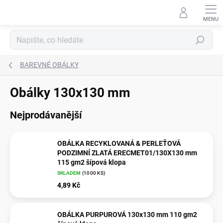
Přejít
na
obsah
Hledat
BAREVNÉ OBÁLKY
Obálky 130x130 mm
Nejprodávanější
OBÁLKA RECYKLOVANÁ & PERLEŤOVÁ
PODZIMNÍ ZLATÁ ERECMET01/130X130 mm
115 gm2 šípová klopa
SKLADEM
(
1000 KS
)
4,89 Kč
OBÁLKA PURPUROVÁ 130x130 mm 110 gm2