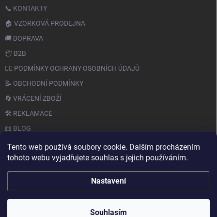
📞 KONTAKTY
🏠 VZORKOVÁ PRODEJNA
🚚 DOPRAVA
📦 B2B
🙆‍♂️ PODMÍNKY OCHRANY OSOBNÍCH ÚDAJŮ
📝 OBCHODNÍ PODMÍNKY
🔄 VRÁCENÍ ZBOŽÍ
🛠️ REKLAMACE
📖 BLOG
Tento web používá soubory cookie. Dalším procházením
tohoto webu vyjadřujete souhlas s jejich používáním.
Nastavení
Copyright 2026
PAPERY.CZ
. Všechna práva vyhrazena.
Souhlasím