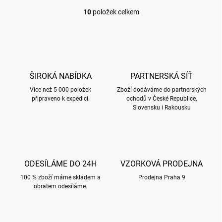
10
položek celkem
O
v
l
á
d
a
c
ŠIROKÁ NABÍDKA
PARTNERSKÁ SÍŤ
í
Více než 5 000 položek
p
Zboží dodáváme do partnerských
připraveno k expedici.
ochodů v České Republice,
r
Slovensku i Rakousku
v
k
y
v
ý
p
ODESÍLÁME DO 24H
VZORKOVÁ PRODEJNA
i
s
100 % zboží máme skladem a
Prodejna Praha 9
u
obratem odesíláme.