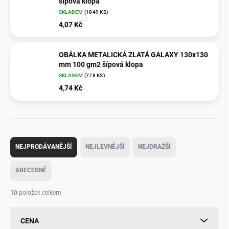
šípová klopa
SKLADEM
(
1849 KS
)
4,07 Kč
OBÁLKA METALICKÁ ZLATÁ GALAXY 130x130
mm 100 gm2 šípová klopa
SKLADEM
(
778 KS
)
4,74 Kč
Ř
a
NEJPRODÁVANĚJŠÍ
NEJLEVNĚJŠÍ
NEJDRAŽŠÍ
z
e
ABECEDNĚ
n
í
10
položek celkem
p
r
CENA
o