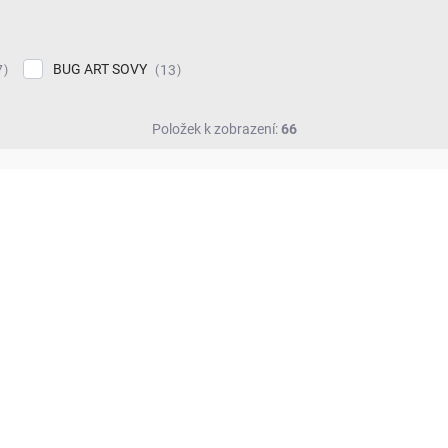
BUG ART SOVY
7
13
Položek k zobrazení:
66
NOVINKA!
VERP59G02