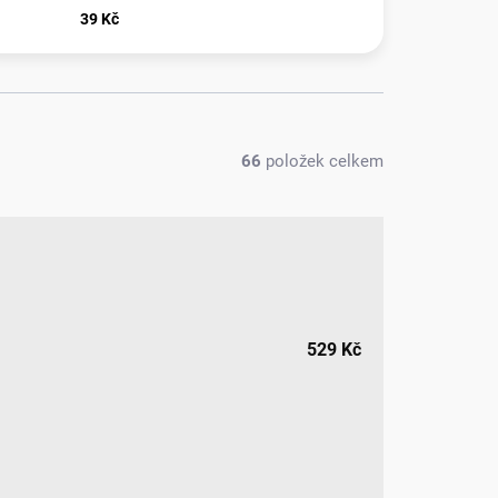
39 Kč
66
položek celkem
529
Kč