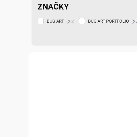
ZNAČKY
BUG ART
BUG ART PORTFOLIO
26
2
V
ý
NOVINKA!
MNR59G01
p
i
s
p
r
o
d
u
k
t
ů