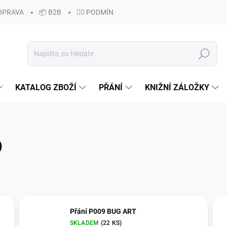
OPRAVA
📦 B2B
🙆‍♂️ PODMÍNKY OCHRANY OSOBNÍCH ÚDAJŮ
Hledat
KATALOG ZBOŽÍ
PŘÁNÍ
KNIŽNÍ ZÁLOŽKY
O
Přání P009 BUG ART
SKLADEM
(
22 KS
)