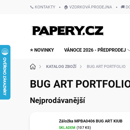
Přejít
📞 KONTAKTY
🏠 VZORKOVÁ PRODEJNA
🚚 D
na
obsah
⭐ NOVINKY
VÁNOCE 2026 - PŘEDPRODEJ
Domů
KATALOG ZBOŽÍ
BUG ART PORTFOLIO
BUG ART PORTFOLI
Nejprodávanější
Záložka MPBA0406 BUG ART KIUB
SKLADEM
(
107 KS
)