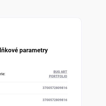
lňkové parametry
BUG ART
rie
:
PORTFOLIO
3700572809816
3700572809816