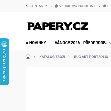
Přejít
📞 KONTAKTY
🏠 VZORKOVÁ PRODEJNA
🚚 D
na
obsah
⭐ NOVINKY
VÁNOCE 2026 - PŘEDPRODEJ
Domů
KATALOG ZBOŽÍ
BUG ART PORTFOLIO
Neohodnoceno
Podrobnosti hodn
NOVINKA!