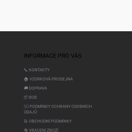
INFORMACE PRO VÁS
📞 KONTAKTY
🏠 VZORKOVÁ PRODEJNA
🚚 DOPRAVA
📦 B2B
🙆‍♂️ PODMÍNKY OCHRANY OSOBNÍCH
ÚDAJŮ
📝 OBCHODNÍ PODMÍNKY
🔄 VRÁCENÍ ZBOŽÍ