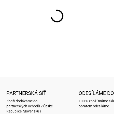
cena:
SKLADEM
(
34 KS
)
−
+
Taška s motivem BUG ART 
DETAILNÍ INFORMACE
ZEPTAT SE
HLÍDAT
PARTNERSKÁ SÍŤ
ODESÍLÁME DO
Zboží dodáváme do
100 % zboží máme sk
partnerských ochodů v České
obratem odesíláme.
Republice, Slovensku i