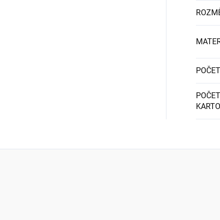
ROZM
MATER
POČET
POČET
KART