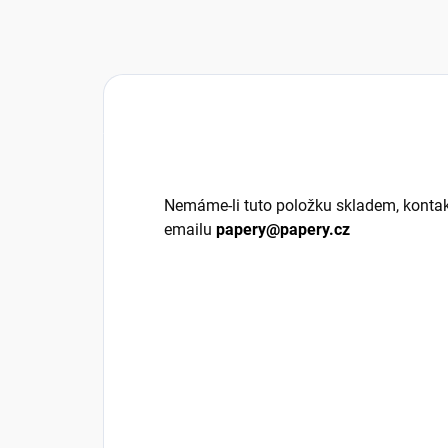
Nemáme-li tuto položku skladem, kontak
emailu
papery@papery.cz