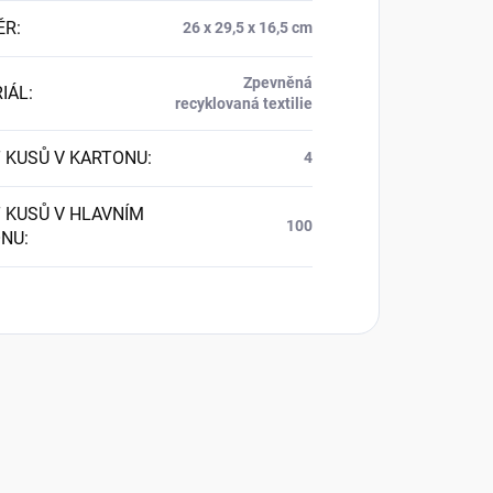
ĚR
:
26 x 29,5 x 16,5 cm
Zpevněná
IÁL
:
recyklovaná textilie
 KUSŮ V KARTONU
:
4
 KUSŮ V HLAVNÍM
100
ONU
: