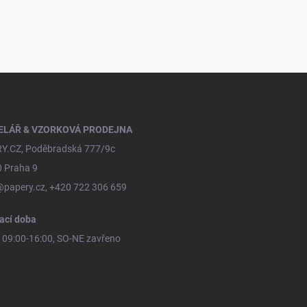
ELÁŘ & VZORKOVÁ PRODEJNA
Y.CZ, Poděbradská 777/9c
0 Praha 9
@papery.cz, +420 722 306 659
ací doba
09:00-16:00, SO-NE zavřeno