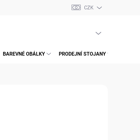
CZK
📝 OBCHODNÍ PODMÍNKY
🔄 VRÁCENÍ ZBOŽÍ
🛠️ REKLAMACE
PRÁZDNÝ KOŠÍK
NÁKUPNÍ
KOŠÍK
BAREVNÉ OBÁLKY
PRODEJNÍ STOJANY
📞 KONT