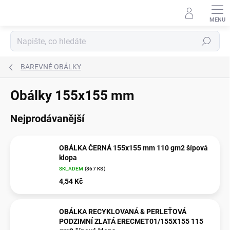
Přejít
na
obsah
Hledat
BAREVNÉ OBÁLKY
Obálky 155x155 mm
Nejprodávanější
OBÁLKA ČERNÁ 155x155 mm 110 gm2 šípová
klopa
SKLADEM
(
867 KS
)
4,54 Kč
OBÁLKA RECYKLOVANÁ & PERLEŤOVÁ
PODZIMNÍ ZLATÁ ERECMET01/155X155 115