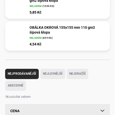
gm2 šípová klopa
SKLADEM
(
1000 KS
)
5,85 Kč
OBÁLKA OKROVÁ 155x155 mm 110 gm2
šípová klopa
SKLADEM
(
659 KS
)
4,54 Kč
Ř
a
NEJPRODÁVANĚJŠÍ
NEJLEVNĚJŠÍ
NEJDRAŽŠÍ
z
e
ABECEDNĚ
n
í
16
položek celkem
p
r
CENA
o