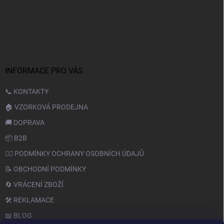
INFORMACE PRO VÁS
📞 KONTAKTY
🏠 VZORKOVÁ PRODEJNA
🚚 DOPRAVA
📦 B2B
🙆‍♂️ PODMÍNKY OCHRANY OSOBNÍCH ÚDAJŮ
📝 OBCHODNÍ PODMÍNKY
🔄 VRÁCENÍ ZBOŽÍ
🛠️ REKLAMACE
📖 BLOG