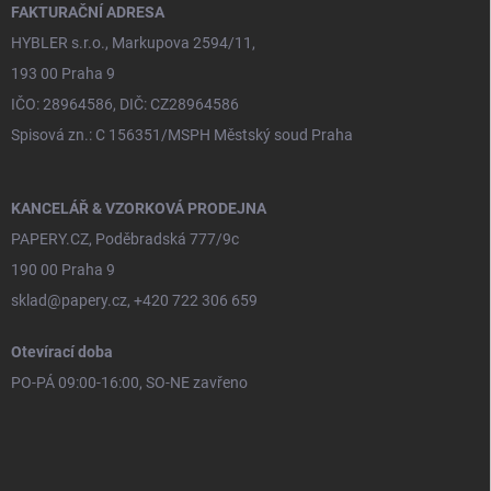
í
FAKTURAČNÍ ADRESA
HYBLER s.r.o., Markupova 2594/11,
193 00 Praha 9
IČO: 28964586, DIČ: CZ28964586
Spisová zn.: C 156351/MSPH Městský soud Praha
KANCELÁŘ & VZORKOVÁ PRODEJNA
PAPERY.CZ, Poděbradská 777/9c
190 00 Praha 9
sklad@papery.cz, +420 722 306 659
Otevírací doba
PO-PÁ 09:00-16:00, SO-NE zavřeno