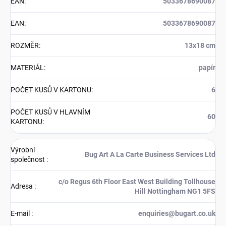
EAN
:
5033678690087
EAN
:
5033678690087
ROZMĚR
:
13x18 cm
MATERIÁL
:
papír
POČET KUSŮ V KARTONU
:
6
POČET KUSŮ V HLAVNÍM
60
KARTONU
:
Výrobní
Bug Art A La Carte Business Services Ltd
společnost
:
c/o Regus 6th Floor East West Building Tollhouse
Adresa
:
Hill Nottingham NG1 5FS
E-mail
:
enquiries@bugart.co.uk