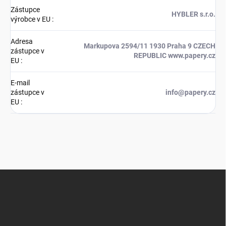
Zástupce
HYBLER s.r.o.
výrobce v EU
:
Adresa
Markupova 2594/11 1930 Praha 9 CZECH
zástupce v
REPUBLIC www.papery.cz
EU
:
E-mail
zástupce v
info@papery.cz
EU
:
Z
á
p
a
t