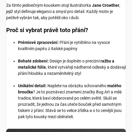
Za tímto jedinečným kouskem stojí ilustrátorka
Jane Crowther
,
jejíž styl definuje eleganci a smysl pro detail. Každý motiv je
pečlivě vybrán tak, aby potěšil oko i duši.
Proč si vybrat právě toto přání?
Prémiové zpracování:
Přání je vytištěno na vysoce
kvalitním papíru z italské papírny
Bohaté zdobení:
Design je doplněn o precizní
ražbu a
metalické fólie
, které vytvářejí nádherné odlesky a dodávají
přání hloubku a nezaměnitelný styl
Unikátní detail:
Najdete na obrázku schovaného
malého
broučka
? Je to poznávací znamení značky Bug Art a milá
tradice, která baví obdarované po celém světě. Sluší se
prozradit, že jednou za čas uteče bouček před samotným
tiskem z přání. Stává se to velice zřídka a o to cenější jsou
pak tyto kousky mezi sběrateli.