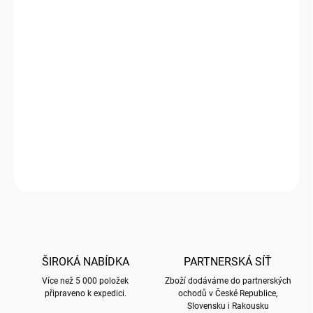
Luxusní přání značky Bug Art
Přední strana přání je embosovaná a nalisované metaliské
fólie zvýrazňují plasticitu motivů. Přání je baleno společně s
obálkou v průhledné celofánové (b
iodegradabilní) folii
DETAILNÍ INFORMACE
ZEPTAT SE
HLÍDAT
ŠIROKÁ NABÍDKA
PARTNERSKÁ SÍŤ
Více než 5 000 položek
Zboží dodáváme do partnerských
připraveno k expedici.
ochodů v České Republice,
Slovensku i Rakousku