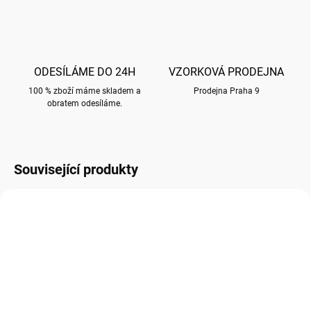
ODESÍLÁME DO 24H
VZORKOVÁ PRODEJNA
100 % zboží máme skladem a
Prodejna Praha 9
obratem odesíláme.
Související produkty
NOVINKA!
M171
G057
SKLADEM
SKLADEM