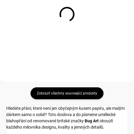
(
21 KS
)
(
46 KS
)
Přání M171 BUG ART
Přání G057 BUG ART
80 Kč
80 Kč
66,12 Kč bez DPH
66,12 Kč bez DPH
Měrná
Měrná
80 Kč / 1 ks
80 Kč / 1 ks
cena:
cena:
Do košíku
Do košíku
Zobrazit všechny související produkty
Hledáte přání, které není jen obyčejným kusem papíru, ale malým
dárkem samo o sobě? Toto doslova a do písmene umělecké
blahopřání od renomované britské značky
Bug Art
okouzlí
každého milovníka designu, kvality a jemných detailů.