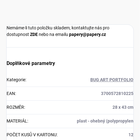
Nemáme-li tuto položku skladem, kontaktujte nás pro
dostupnost
ZDE
nebo na emailu
papery@papery.cz
Doplňkové parametry
Kategorie
:
BUG ART PORTFOLIO
EAN
:
3700572810225
ROZMĚR
:
28 x 43 cm
MATERIÁL
:
plast - ohebný (polypropylen
POČET KUSŮ V KARTONU
:
12