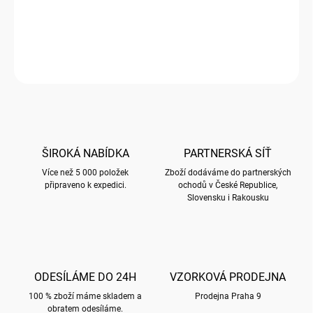
Prostírání s motivem BUG ART PORTFOLIO
DETAILNÍ INFORMACE
ZEPTAT SE
HLÍDAT
ŠIROKÁ NABÍDKA
PARTNERSKÁ SÍŤ
Více než 5 000 položek
Zboží dodáváme do partnerských
připraveno k expedici.
ochodů v České Republice,
Slovensku i Rakousku
ODESÍLÁME DO 24H
VZORKOVÁ PRODEJNA
100 % zboží máme skladem a
Prodejna Praha 9
obratem odesíláme.