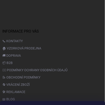
INFORMACE PRO VÁS
📞 KONTAKTY
🏠 VZORKOVÁ PRODEJNA
🚚 DOPRAVA
📦 B2B
🙆‍♂️ PODMÍNKY OCHRANY OSOBNÍCH ÚDAJŮ
📝 OBCHODNÍ PODMÍNKY
🔄 VRÁCENÍ ZBOŽÍ
🛠️ REKLAMACE
📖 BLOG