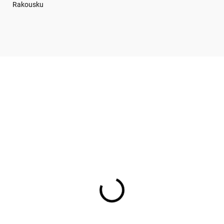
Rakousku
MPBA0153
MPBA0
SKLADEM
SKL
(
165 KS
)
(
1
ložka do knihy
Záložka MPBA 0251 B
BA0153 BUG ART
ART KIUB
 Kč
39 Kč