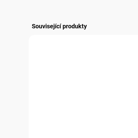
Související produkty
MPKO518
SKLADEM
(
10 KS
)
Záložka MPKO518 BUG
Zá
ART KIUB
MP
39 Kč
39