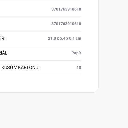
3701763910618
3701763910618
ĚR
:
21.0 x 5.4 x 0.1 cm
IÁL
:
Papír
 KUSŮ V KARTONU
:
10