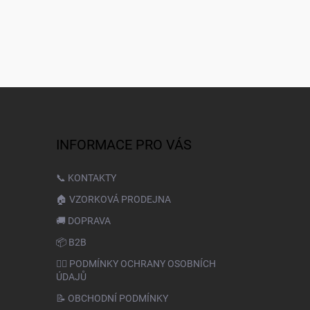
INFORMACE PRO VÁS
📞 KONTAKTY
🏠 VZORKOVÁ PRODEJNA
🚚 DOPRAVA
📦 B2B
🙆‍♂️ PODMÍNKY OCHRANY OSOBNÍCH
ÚDAJŮ
📝 OBCHODNÍ PODMÍNKY