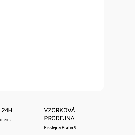
Přidat do košíku
m BUG ART KOOKS
 24H
VZORKOVÁ
PRODEJNA
ladem a
Prodejna Praha 9