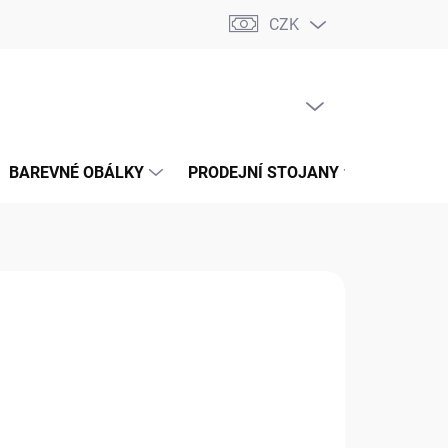
CZK
📝 OBCHODNÍ PODMÍNKY
🔄 VRÁCENÍ ZBOŽÍ
🛠️ REKLAMACE
PRÁZDNÝ KOŠÍK
NÁKUPNÍ
KOŠÍK
BAREVNÉ OBÁLKY
PRODEJNÍ STOJANY
📞 KONT