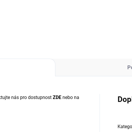
23 Kč bez DPH
32,23 Kč bez DPH
ná
č / 1 ks
Do košíku
:
Do košíku
P
tujte nás pro dostupnost
ZDE
nebo na
Dop
Katego