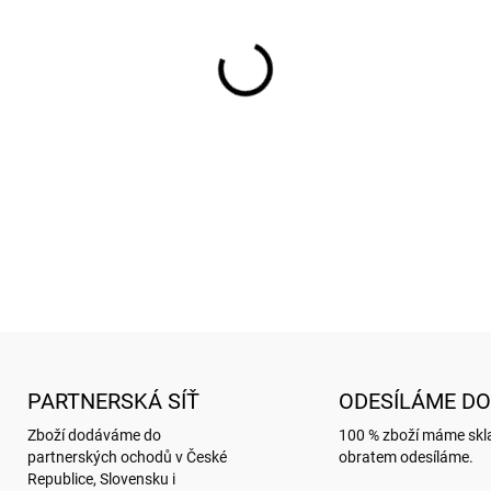
cena:
SKLADEM
(
102 KS
)
−
+
Záložka do knihy s motive
DETAILNÍ INFORMACE
ZEPTAT SE
HLÍDAT
PARTNERSKÁ SÍŤ
ODESÍLÁME DO
Zboží dodáváme do
100 % zboží máme sk
partnerských ochodů v České
obratem odesíláme.
Republice, Slovensku i