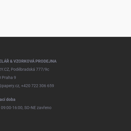
ELÁŘ & VZORKOVÁ PRODEJNA
Y.CZ, Poděbradská 777/9c
0 Praha 9
@papery.cz, +420 722 306 659
ací doba
09:00-16:00, SO-NE zavřeno