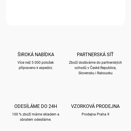
Sešit A5 s motivem BUG ART KOOKS
ZEPTAT SE
HLÍDAT
ŠIROKÁ NABÍDKA
PARTNERSKÁ SÍŤ
Více než 5 000 položek
Zboží dodáváme do partnerských
připraveno k expedici.
ochodů v České Republice,
Slovensku i Rakousku
ODESÍLÁME DO 24H
VZORKOVÁ PRODEJNA
100 % zboží máme skladem a
Prodejna Praha 9
obratem odesíláme.