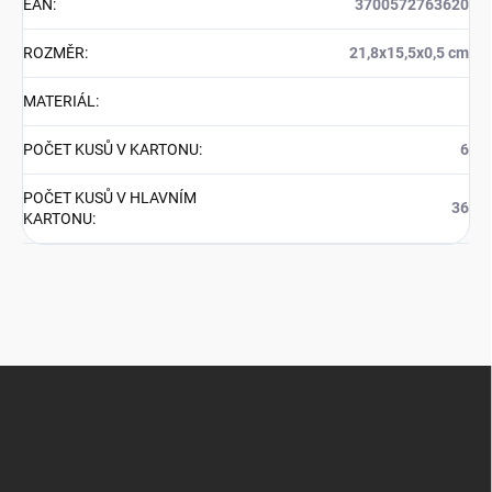
EAN
:
3700572763620
ROZMĚR
:
21,8x15,5x0,5 cm
MATERIÁL
:
POČET KUSŮ V KARTONU
:
6
POČET KUSŮ V HLAVNÍM
36
KARTONU
:
Z
á
p
a
t