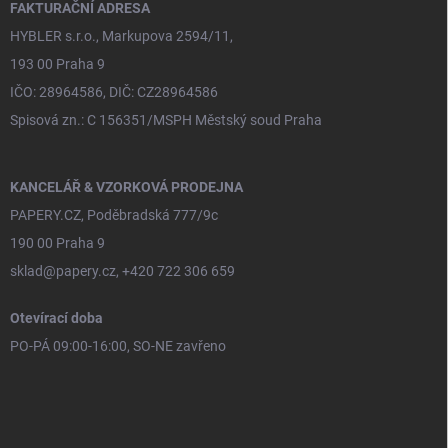
í
FAKTURAČNÍ ADRESA
HYBLER s.r.o., Markupova 2594/11,
193 00 Praha 9
IČO: 28964586, DIČ: CZ28964586
Spisová zn.: C 156351/MSPH Městský soud Praha
KANCELÁŘ & VZORKOVÁ PRODEJNA
PAPERY.CZ, Poděbradská 777/9c
190 00 Praha 9
sklad@papery.cz, +420 722 306 659
Otevírací doba
PO-PÁ 09:00-16:00, SO-NE zavřeno