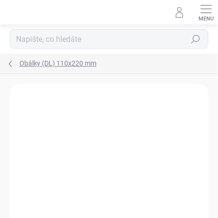
Přejít
na
obsah
Hledat
Obálky (DL) 110x220 mm
Neohodnoceno
Podrobnosti hodnocení