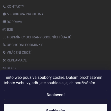
📞 KONTAKTY
🏠 VZORKOVÁ PRODEJNA
🚚 DOPRAVA
📦 B2B
🙆‍♂️ PODMÍNKY OCHRANY OSOBNÍCH ÚDAJŮ
📝 OBCHODNÍ PODMÍNKY
🔄 VRÁCENÍ ZBOŽÍ
🛠️ REKLAMACE
📖 BLOG
Tento web používá soubory cookie. Dalším procházením
tohoto webu vyjadřujete souhlas s jejich používáním.
Nastavení
Copyright 2026
PAPERY.CZ
. Všechna práva vyhrazena.
Souhlasím