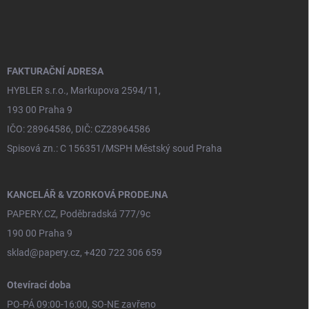
á
p
a
t
í
FAKTURAČNÍ ADRESA
HYBLER s.r.o., Markupova 2594/11,
193 00 Praha 9
IČO: 28964586, DIČ: CZ28964586
Spisová zn.: C 156351/MSPH Městský soud Praha
KANCELÁŘ & VZORKOVÁ PRODEJNA
PAPERY.CZ, Poděbradská 777/9c
190 00 Praha 9
sklad@papery.cz, +420 722 306 659
Otevírací doba
PO-PÁ 09:00-16:00, SO-NE zavřeno