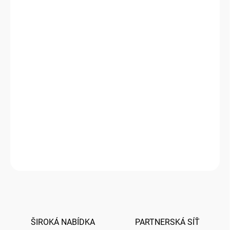
1000 a více KS = sleva 20 %
5,52 Kč
/ KS
Ušetříte
0 Kč
−
+
Přidat do košíku
Barevná obálka s klopou a lepidlem aktivním po navlhčení
Poptáváte-li větší množství obálek, nebo Vás zajímá dostupnost,
kontaktujte nás prosím na
papery@papery.cz,
nebo níže
prostřednictvím ikonky
Dotaz
na dostupnost tohoto typu obálky.
ZEPTAT SE
HLÍDAT
ŠIROKÁ NABÍDKA
PARTNERSKÁ SÍŤ