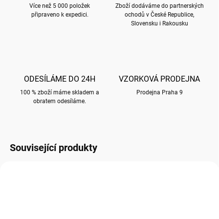
Více než 5 000 položek
Zboží dodáváme do partnerských
připraveno k expedici.
ochodů v České Republice,
Slovensku i Rakousku
ODESÍLÁME DO 24H
VZORKOVÁ PRODEJNA
100 % zboží máme skladem a
Prodejna Praha 9
obratem odesíláme.
Související produkty
SLEVA NA KARTON 20%
SLEVA NA KARTON 20%
EMET06/125X175
EMET04/125X175