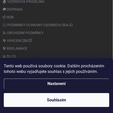
🏠 VZORKOVÁ PRODEJNA
🚚 DOPRAVA
📦 B2B
🙆‍♂️ PODMÍNKY OCHRANY OSOBNÍCH ÚDAJŮ
📝 OBCHODNÍ PODMÍNKY
🔄 VRÁCENÍ ZBOŽÍ
🛠️ REKLAMACE
📖 BLOG
Tento web používá soubory cookie. Dalším procházením
tohoto webu vyjadřujete souhlas s jejich používáním.
Nastavení
Copyright 2026
PAPERY.CZ
. Všechna práva vyhrazena.
Souhlasím
Vytvořil Shoptet