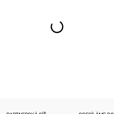
−
+
Džbánek s motivem BEE-TA
DETAILNÍ INFORMACE
ZEPTAT SE
HLÍDAT