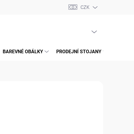
CZK
📝 OBCHODNÍ PODMÍNKY
🔄 VRÁCENÍ ZBOŽÍ
🛠️ REKLAMACE
PRÁZDNÝ KOŠÍK
NÁKUPNÍ
KOŠÍK
BAREVNÉ OBÁLKY
PRODEJNÍ STOJANY
📞 KONT