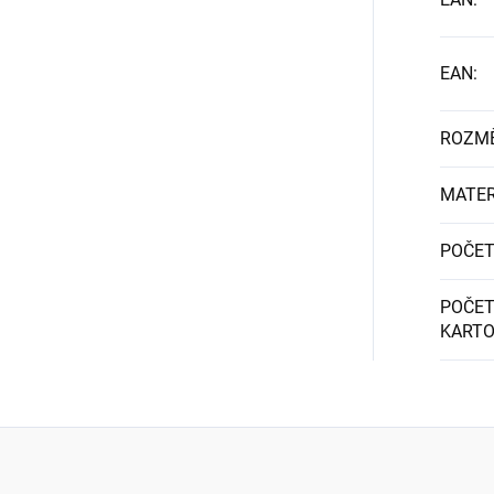
EAN
:
ROZM
MATER
POČET
POČET
KART