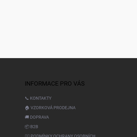
INFORMACE PRO VÁS
📞 KONTAKTY
🏠 VZORKOVÁ PRODEJNA
🚚 DOPRAVA
📦 B2B
🙆‍♂️ PODMÍNKY OCHRANY OSOBNÍCH