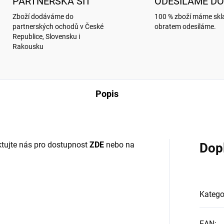
PARTNERSKÁ SÍŤ
ODESÍLÁME DO
Zboží dodáváme do
100 % zboží máme sk
partnerských ochodů v České
obratem odesíláme.
Republice, Slovensku i
Rakousku
Popis
tujte nás pro dostupnost
ZDE
nebo na
Dop
Katego
EAN
: