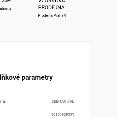
 24H
VZORKOVÁ
PRODEJNA
ladem a
Prodejna Praha 9
lňkové parametry
rie
:
BEE-TANICAL
50107929551