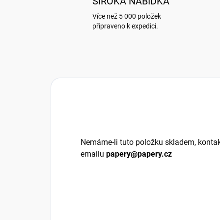
ŠIROKÁ NABÍDKA
Více než 5 000 položek
připraveno k expedici.
Nemáme-li tuto položku skladem, kontak
emailu
papery@papery.cz