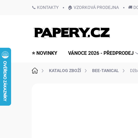
Přejít
📞 KONTAKTY
🏠 VZORKOVÁ PRODEJNA
🚚 D
na
obsah
⭐ NOVINKY
VÁNOCE 2026 - PŘEDPRODEJ
Domů
KATALOG ZBOŽÍ
BEE-TANICAL
Džb
Neohodnoceno
Podrobnosti hodn