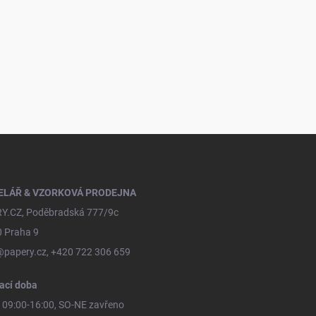
ELÁŘ & VZORKOVÁ PRODEJNA
Y.CZ, Poděbradská 777/9c
0 Praha 9
@papery.cz, +420 722 306 659
ací doba
09:00-16:00, SO-NE zavřeno