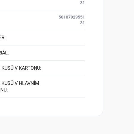
31
50107929551
31
ĚR
:
IÁL
:
 KUSŮ V KARTONU
:
 KUSŮ V HLAVNÍM
ONU
: