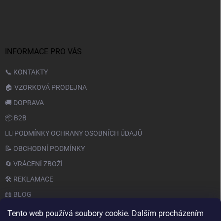
INFORMACE PRO VÁS
📞 KONTAKTY
🏠 VZORKOVÁ PRODEJNA
🚚 DOPRAVA
📦 B2B
🙆‍♂️ PODMÍNKY OCHRANY OSOBNÍCH ÚDAJŮ
📝 OBCHODNÍ PODMÍNKY
🔄 VRÁCENÍ ZBOŽÍ
🛠️ REKLAMACE
📖 BLOG
Tento web používá soubory cookie. Dalším procházením