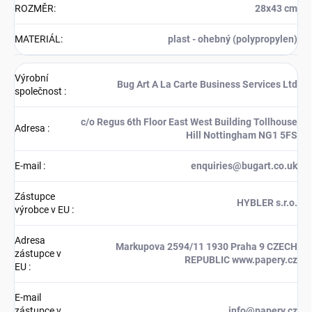
ROZMĚR
:
28x43 cm
MATERIÁL
:
plast - ohebný (polypropylen)
Výrobní
Bug Art A La Carte Business Services Ltd
společnost
:
c/o Regus 6th Floor East West Building Tollhouse
Adresa
:
Hill Nottingham NG1 5FS
E-mail
:
enquiries@bugart.co.uk
Zástupce
HYBLER s.r.o.
výrobce v EU
:
Adresa
Markupova 2594/11 1930 Praha 9 CZECH
zástupce v
REPUBLIC www.papery.cz
EU
:
E-mail
zástupce v
info@papery.cz