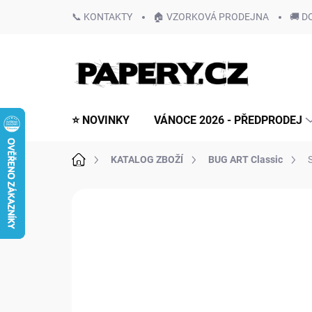
Přejít
📞 KONTAKTY
🏠 VZORKOVÁ PRODEJNA
🚚 D
na
obsah
⭐ NOVINKY
VÁNOCE 2026 - PŘEDPRODEJ
Domů
KATALOG ZBOŽÍ
BUG ART Classic
Neohodnoceno
Podrobnosti hodn