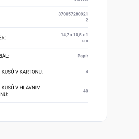
370057280921
2
14,7 x 10,5 x 1
ĚR
:
cm
IÁL
:
Papír
 KUSŮ V KARTONU
:
4
 KUSŮ V HLAVNÍM
40
ONU
: