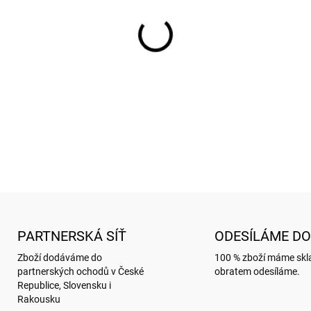
−
+
Sešit A6 3 KS s motivem BU
DETAILNÍ INFORMACE
ZEPTAT SE
HLÍDAT
PARTNERSKÁ SÍŤ
ODESÍLÁME DO
Zboží dodáváme do
100 % zboží máme sk
partnerských ochodů v České
obratem odesíláme.
Republice, Slovensku i
Rakousku