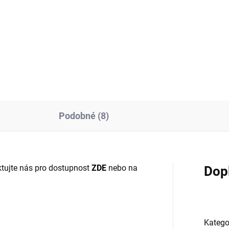
Měrná
70 Kč / 1 ks
:
cena:
Do košíku
Do košíku
Podobné (8)
tujte nás pro dostupnost
ZDE
nebo na
Dop
Katego