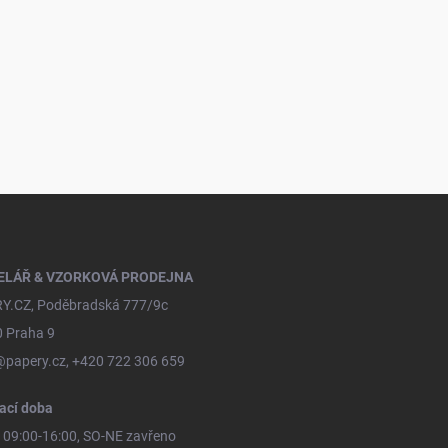
ELÁŘ & VZORKOVÁ PRODEJNA
Y.CZ, Poděbradská 777/9c
0 Praha 9
@papery.cz, +420 722 306 659
ací doba
09:00-16:00, SO-NE zavřeno