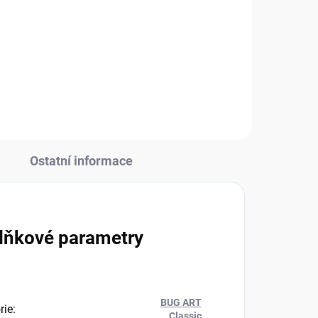
Měrná
449 Kč / 1 ks
cena:
Do košíku
Ostatní informace
lňkové parametry
BUG ART
rie
:
Classic