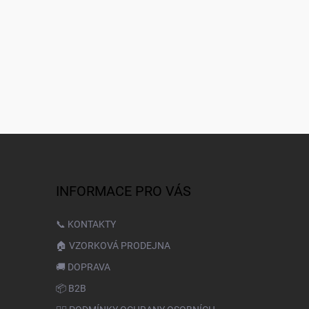
INFORMACE PRO VÁS
📞 KONTAKTY
🏠 VZORKOVÁ PRODEJNA
🚚 DOPRAVA
📦 B2B