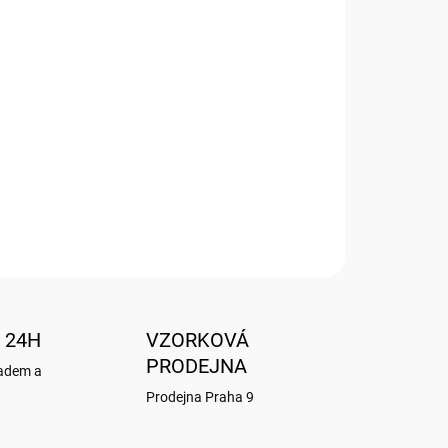
Přidat do košíku
G ART
 24H
VZORKOVÁ
PRODEJNA
ladem a
Prodejna Praha 9