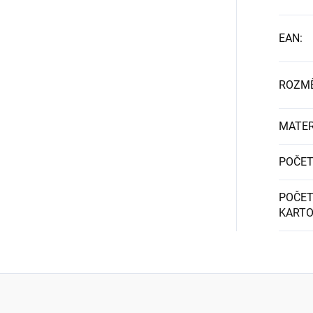
EAN
:
ROZM
MATER
POČET
POČET
KART