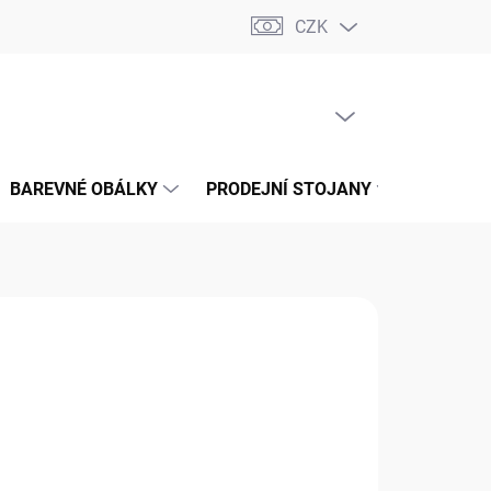
CZK
📝 OBCHODNÍ PODMÍNKY
🔄 VRÁCENÍ ZBOŽÍ
🛠️ REKLAMACE
PRÁZDNÝ KOŠÍK
NÁKUPNÍ
KOŠÍK
BAREVNÉ OBÁLKY
PRODEJNÍ STOJANY
📞 KONT