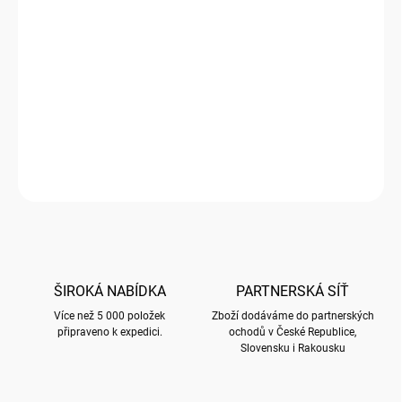
cena:
SKLADEM
(
4 KS
)
−
+
Přidat do košíku
Šperkovnice s motivem BUG ART
DETAILNÍ INFORMACE
ZEPTAT SE
HLÍDAT
ŠIROKÁ NABÍDKA
PARTNERSKÁ SÍŤ
Více než 5 000 položek
Zboží dodáváme do partnerských
připraveno k expedici.
ochodů v České Republice,
Slovensku i Rakousku