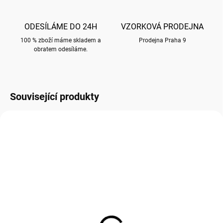
ODESÍLÁME DO 24H
VZORKOVÁ PRODEJNA
100 % zboží máme skladem a
Prodejna Praha 9
obratem odesíláme.
Související produkty
NOVINKA!
RST34H14
STA05A96
SKLADEM
SKLADEM
(
30 KS
)
(
21 KS
)
Talířek na sáčky
Prostírání STA05A96