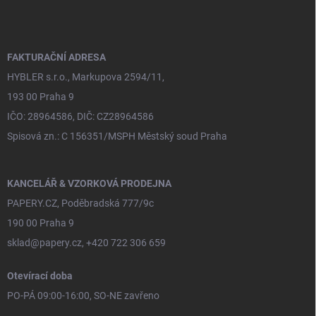
p
a
t
í
FAKTURAČNÍ ADRESA
HYBLER s.r.o., Markupova 2594/11,
193 00 Praha 9
IČO: 28964586, DIČ: CZ28964586
Spisová zn.: C 156351/MSPH Městský soud Praha
KANCELÁŘ & VZORKOVÁ PRODEJNA
PAPERY.CZ, Poděbradská 777/9c
190 00 Praha 9
sklad@papery.cz, +420 722 306 659
Otevírací doba
PO-PÁ 09:00-16:00, SO-NE zavřeno