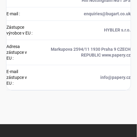
Hill Nottingham NG1 5FS
E-mail
:
enquiries@bugart.co.uk
Zástupce
HYBLER s.r.o.
výrobce v EU
:
Adresa
Markupova 2594/11 1930 Praha 9 CZECH
zástupce v
REPUBLIC www.papery.cz
EU
:
E-mail
zástupce v
info@papery.cz
EU
:
Z
á