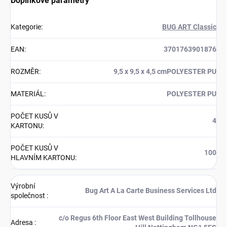
Doplňkové parametry
Kategorie
:
BUG ART Classic
EAN
:
3701763901876
ROZMĚR
:
9,5 x 9,5 x 4,5 cmPOLYESTER PU
MATERIÁL
:
POLYESTER PU
POČET KUSŮ V
4
KARTONU
:
POČET KUSŮ V
100
HLAVNÍM KARTONU
:
Výrobní
Bug Art A La Carte Business Services Ltd
společnost
:
c/o Regus 6th Floor East West Building Tollhouse
Adresa
: