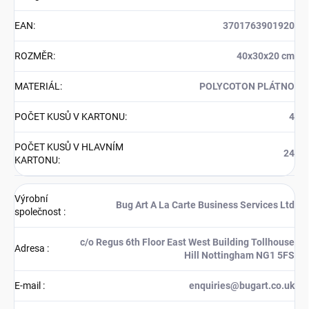
EAN
:
3701763901920
ROZMĚR
:
40x30x20 cm
MATERIÁL
:
POLYCOTON PLÁTNO
POČET KUSŮ V KARTONU
:
4
POČET KUSŮ V HLAVNÍM
24
KARTONU
:
Výrobní
Bug Art A La Carte Business Services Ltd
společnost
:
c/o Regus 6th Floor East West Building Tollhouse
Adresa
:
Hill Nottingham NG1 5FS
E-mail
:
enquiries@bugart.co.uk