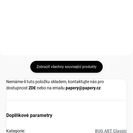
Měrná
79 Kč / 1 ks
cena:
cena:
Do košíku
Do košíku
Zobrazit všechny související produkty
Nemáme-li tuto položku skladem, kontaktujte nás pro
dostupnost
ZDE
nebo na emailu
papery@papery.cz
Doplňkové parametry
Kategorie
:
BUG ART Classic