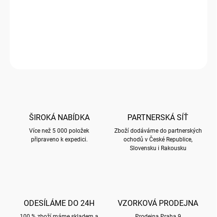
Taška plátěná 30x40 cm s motivem BUG ART
DETAILNÍ INFORMACE
ZEPTAT SE
HLÍDAT
ŠIROKÁ NABÍDKA
PARTNERSKÁ SÍŤ
Více než 5 000 položek
Zboží dodáváme do partnerských
připraveno k expedici.
ochodů v České Republice,
Slovensku i Rakousku
ODESÍLÁME DO 24H
VZORKOVÁ PRODEJNA
100 % zboží máme skladem a
Prodejna Praha 9