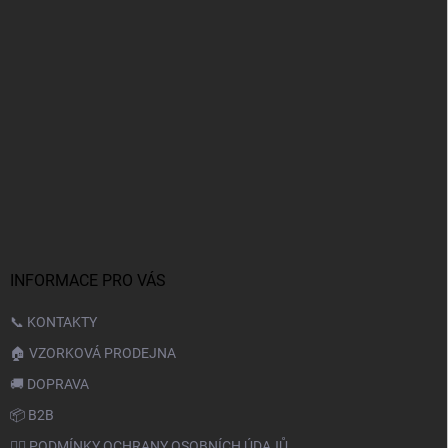
INFORMACE PRO VÁS
📞 KONTAKTY
🏠 VZORKOVÁ PRODEJNA
🚚 DOPRAVA
📦 B2B
🙆‍♂️ PODMÍNKY OCHRANY OSOBNÍCH ÚDAJŮ