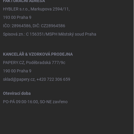
FAKTURAČNÍ ADRESA
HYBLER s.r.o., Markupova 2594/11,
193 00 Praha 9
IČO: 28964586, DIČ: CZ28964586
Spisová zn.: C 156351/MSPH Městský soud Praha
KANCELÁŘ & VZORKOVÁ PRODEJNA
PAPERY.CZ, Poděbradská 777/9c
190 00 Praha 9
sklad@papery.cz, +420 722 306 659
Otevírací doba
PO-PÁ 09:00-16:00, SO-NE zavřeno