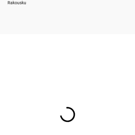
Rakousku
KA!
MPKO544
MPBA0
SKLADEM
SKL
(
2 KS
)
(
ložka do knihy
Záložka MPBA0258 B
KO544
ART KIUB
 Kč
39 Kč