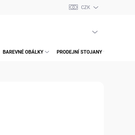
CZK
📝 OBCHODNÍ PODMÍNKY
🔄 VRÁCENÍ ZBOŽÍ
🛠️ REKLAMACE
PRÁZDNÝ KOŠÍK
NÁKUPNÍ
KOŠÍK
BAREVNÉ OBÁLKY
PRODEJNÍ STOJANY
📞 KONT