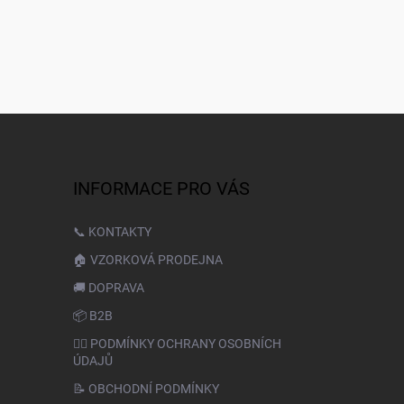
INFORMACE PRO VÁS
📞 KONTAKTY
🏠 VZORKOVÁ PRODEJNA
🚚 DOPRAVA
📦 B2B
🙆‍♂️ PODMÍNKY OCHRANY OSOBNÍCH
ÚDAJŮ
📝 OBCHODNÍ PODMÍNKY