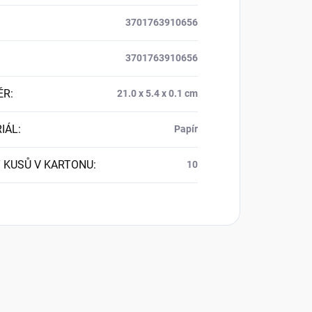
3701763910656
3701763910656
ĚR
:
21.0 x 5.4 x 0.1 cm
IÁL
:
Papír
 KUSŮ V KARTONU
:
10