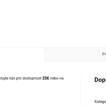
23 Kč bez DPH
32,23 Kč bez DPH
ná
Měrná
č / 1 ks
39 Kč / 1 ks
:
cena:
Do košíku
Do košíku
P
tujte nás pro dostupnost
ZDE
nebo na
Dop
Katego