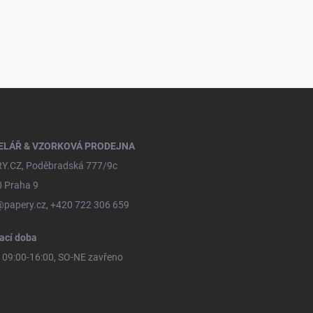
ELÁŘ & VZORKOVÁ PRODEJNA
Y.CZ, Poděbradská 777/9c
0 Praha 9
@papery.cz, +420 722 306 659
ací doba
09:00-16:00, SO-NE zavřeno