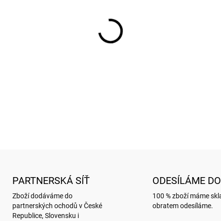
cena:
SKLADEM
(
2 KS
)
−
+
Záložka do knihy s motive
DETAILNÍ INFORMACE
ZEPTAT SE
HLÍDAT
PARTNERSKÁ SÍŤ
ODESÍLÁME DO
Zboží dodáváme do
100 % zboží máme sk
partnerských ochodů v České
obratem odesíláme.
Republice, Slovensku i