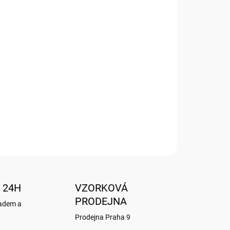
Přidat do košíku
m BUG ART KOOKS
 24H
VZORKOVÁ
PRODEJNA
ladem a
Prodejna Praha 9