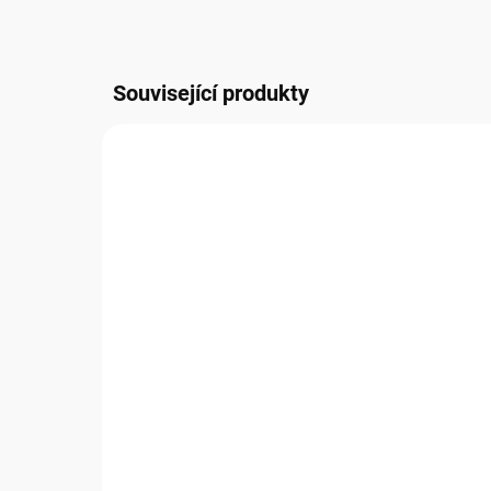
Související produkty
NOVIN
MPBA0408
SKLADEM
(
52 KS
)
Záložka MPBA0408 BUG
Zá
ART KIUB
MP
39 Kč
39