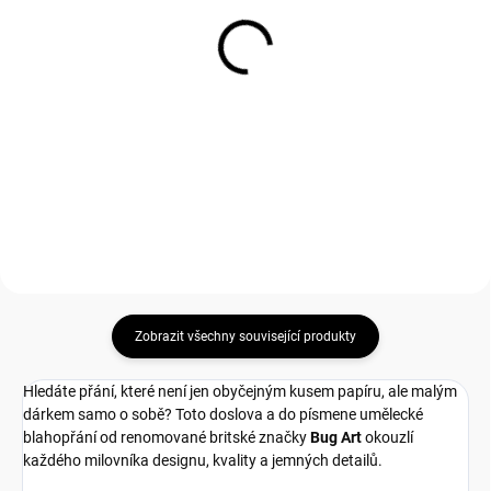
(
12 KS
)
(
6 KS
)
Přání H039 BUG ART
Přání K025 BUG ART
70 Kč
80 Kč
57,85 Kč bez DPH
66,12 Kč bez DPH
Měrná
80 Kč / 1 ks
Do košíku
cena:
Do košíku
Zobrazit všechny související produkty
Hledáte přání, které není jen obyčejným kusem papíru, ale malým
dárkem samo o sobě? Toto doslova a do písmene umělecké
blahopřání od renomované britské značky
Bug Art
okouzlí
každého milovníka designu, kvality a jemných detailů.