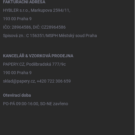
í
FAKTURAČNÍ ADRESA
HYBLER s.r.o., Markupova 2594/11,
193 00 Praha 9
IČO: 28964586, DIČ: CZ28964586
Spisová zn.: C 156351/MSPH Městský soud Praha
KANCELÁŘ & VZORKOVÁ PRODEJNA
PAPERY.CZ, Poděbradská 777/9c
190 00 Praha 9
sklad@papery.cz, +420 722 306 659
Otevírací doba
PO-PÁ 09:00-16:00, SO-NE zavřeno