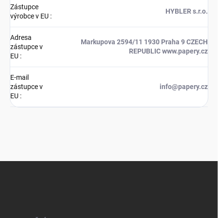
Zástupce
HYBLER s.r.o.
výrobce v EU
:
Adresa
Markupova 2594/11 1930 Praha 9 CZECH
zástupce v
REPUBLIC www.papery.cz
EU
:
E-mail
zástupce v
info@papery.cz
EU
:
Z
á
p
a
t