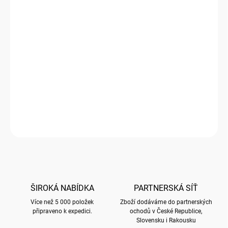
Luxusní přání značky Bug Art
Přední strana přání je embosovaná a nalisované metaliské
fólie zvýrazňují plasticitu motivů. Přání je baleno společně s
obálkou v průhledné celofánové (b
iodegradabilní) folii
DETAILNÍ INFORMACE
ZEPTAT SE
HLÍDAT
ŠIROKÁ NABÍDKA
PARTNERSKÁ SÍŤ
Více než 5 000 položek
Zboží dodáváme do partnerských
připraveno k expedici.
ochodů v České Republice,
Slovensku i Rakousku