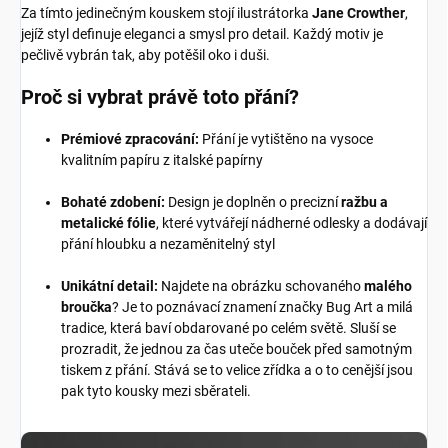
Za tímto jedinečným kouskem stojí ilustrátorka
Jane Crowther
,
jejíž styl definuje eleganci a smysl pro detail. Každý motiv je
pečlivě vybrán tak, aby potěšil oko i duši.
Proč si vybrat právě toto přání?
Prémiové zpracování:
Přání je vytištěno na vysoce
kvalitním papíru z italské papírny
Bohaté zdobení:
Design je doplněn o precizní
ražbu a
metalické fólie
, které vytvářejí nádherné odlesky a dodávají
přání hloubku a nezaměnitelný styl
Unikátní detail:
Najdete na obrázku schovaného
malého
broučka
? Je to poznávací znamení značky Bug Art a milá
tradice, která baví obdarované po celém světě. Sluší se
prozradit, že jednou za čas uteče bouček před samotným
tiskem z přání. Stává se to velice zřídka a o to cenější jsou
pak tyto kousky mezi sběrateli.