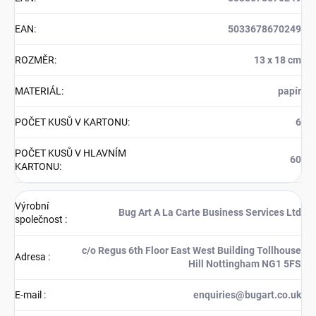
EAN
:
5033678670249
ROZMĚR
:
13 x 18 cm
MATERIÁL
:
papír
POČET KUSŮ V KARTONU
:
6
POČET KUSŮ V HLAVNÍM
60
KARTONU
:
Výrobní
Bug Art A La Carte Business Services Ltd
společnost
:
c/o Regus 6th Floor East West Building Tollhouse
Adresa
:
Hill Nottingham NG1 5FS
E-mail
:
enquiries@bugart.co.uk