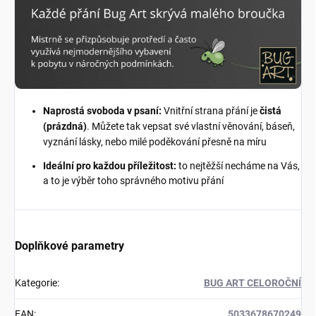
Naprostá svoboda v psaní:
Vnitřní strana přání je
čistá
(prázdná)
. Můžete tak vepsat své vlastní věnování, báseň,
vyznání lásky, nebo milé poděkování přesně na míru
Ideální pro každou příležitost:
to nejtěžší necháme na Vás,
a to je výběr toho správného motivu přání
Doplňkové parametry
Kategorie
:
BUG ART CELOROČNÍ
EAN
:
5033678670249