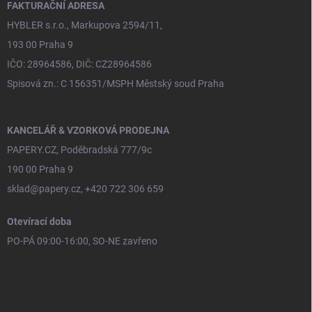
í
FAKTURAČNÍ ADRESA
HYBLER s.r.o., Markupova 2594/11,
193 00 Praha 9
IČO: 28964586, DIČ: CZ28964586
Spisová zn.: C 156351/MSPH Městský soud Praha
KANCELÁŘ & VZORKOVÁ PRODEJNA
PAPERY.CZ, Poděbradská 777/9c
190 00 Praha 9
sklad@papery.cz, +420 722 306 659
Otevírací doba
PO-PÁ 09:00-16:00, SO-NE zavřeno