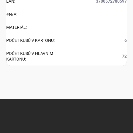
EAN
:
3700572780597
#N/A
:
MATERIÁL
:
POČET KUSŮ V KARTONU
:
6
POČET KUSŮ V HLAVNÍM
72
KARTONU
:
Z
á
p
a
t