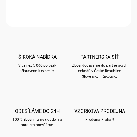
Penál s motivem BUG ART KOOKS
ZEPTAT SE
HLÍDAT
ŠIROKÁ NABÍDKA
PARTNERSKÁ SÍŤ
Více než 5 000 položek
Zboží dodáváme do partnerských
připraveno k expedici.
ochodů v České Republice,
Slovensku i Rakousku
ODESÍLÁME DO 24H
VZORKOVÁ PRODEJNA
100 % zboží máme skladem a
Prodejna Praha 9
obratem odesíláme.