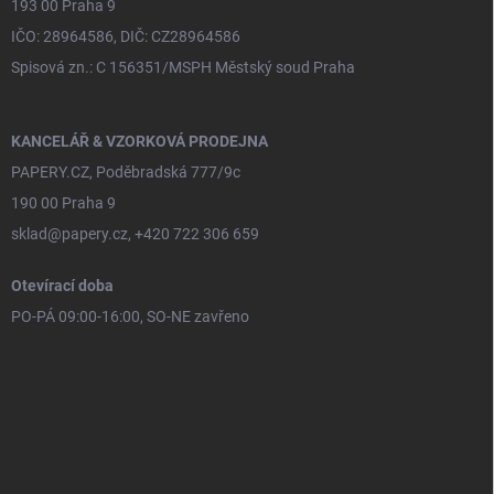
193 00 Praha 9
IČO: 28964586, DIČ: CZ28964586
Spisová zn.: C 156351/MSPH Městský soud Praha
KANCELÁŘ & VZORKOVÁ PRODEJNA
PAPERY.CZ, Poděbradská 777/9c
190 00 Praha 9
sklad@papery.cz, +420 722 306 659
Otevírací doba
PO-PÁ 09:00-16:00, SO-NE zavřeno