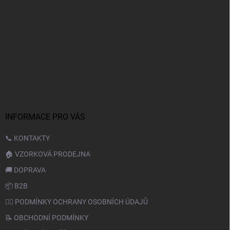
INFORMACE PRO VÁS
📞 KONTAKTY
🏠 VZORKOVÁ PRODEJNA
🚚 DOPRAVA
📦 B2B
🙆‍♂️ PODMÍNKY OCHRANY OSOBNÍCH ÚDAJŮ
📝 OBCHODNÍ PODMÍNKY