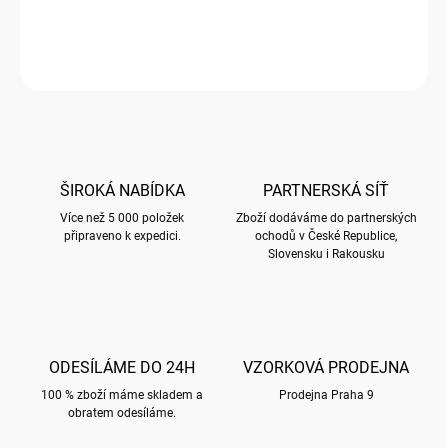
Propiska MINI s motivem BUG ART KOOKS
ZEPTAT SE
HLÍDAT
ŠIROKÁ NABÍDKA
PARTNERSKÁ SÍŤ
Více než 5 000 položek
Zboží dodáváme do partnerských
připraveno k expedici.
ochodů v České Republice,
Slovensku i Rakousku
ODESÍLÁME DO 24H
VZORKOVÁ PRODEJNA
100 % zboží máme skladem a
Prodejna Praha 9
obratem odesíláme.