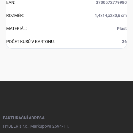
EAN
:
3700572779980
ROZMĚR
:
1,4x14,x2x0,6 cm
MATERIÁL
:
Plast
POČET KUSŮ V KARTONU
:
36
Z
á
p
a
t
í
FAKTURAČNÍ ADRESA
HYBLER s.r.o., Markupova 2594/11,