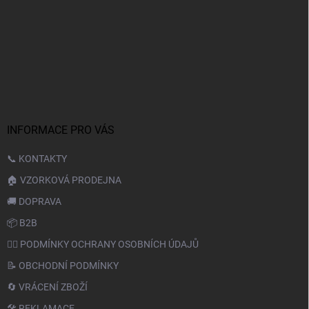
INFORMACE PRO VÁS
📞 KONTAKTY
🏠 VZORKOVÁ PRODEJNA
🚚 DOPRAVA
📦 B2B
🙆‍♂️ PODMÍNKY OCHRANY OSOBNÍCH ÚDAJŮ
📝 OBCHODNÍ PODMÍNKY
🔄 VRÁCENÍ ZBOŽÍ
🛠️ REKLAMACE