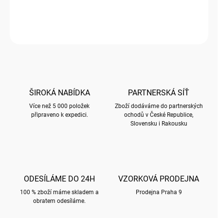
SEŠIT A5 s motivy BUG ART
ZEPTAT SE
HLÍDAT
ŠIROKÁ NABÍDKA
PARTNERSKÁ SÍŤ
Více než 5 000 položek
Zboží dodáváme do partnerských
připraveno k expedici.
ochodů v České Republice,
Slovensku i Rakousku
ODESÍLÁME DO 24H
VZORKOVÁ PRODEJNA
100 % zboží máme skladem a
Prodejna Praha 9
obratem odesíláme.