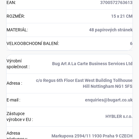
EAN
:
3700572763613
ROZMĚR
:
15 x 21 CM
MATERIÁL
:
48 papírových stránek
VELKOOBCHODNÍ BALENÍ
:
6
Výrobní
Bug Art A La Carte Business Services Ltd
společnost
:
c/o Regus 6th Floor East West Building Tollhouse
Adresa
:
Hill Nottingham NG1 5FS
E-mail
:
enquiries@bugart.co.uk
Zástupce
HYBLER s.r.o.
výrobce v EU
:
Adresa
Markupova 2594/11 1930 Praha 9 CZECH
zástupce v