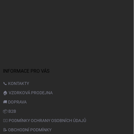
INFORMACE PRO VÁS
📞 KONTAKTY
🏠 VZORKOVÁ PRODEJNA
🚚 DOPRAVA
📦 B2B
🙆‍♂️ PODMÍNKY OCHRANY OSOBNÍCH ÚDAJŮ
📝 OBCHODNÍ PODMÍNKY