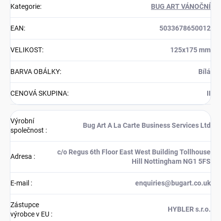
Kategorie
:
BUG ART VÁNOČNÍ
EAN
:
5033678650012
VELIKOST
:
125x175 mm
BARVA OBÁLKY
:
Bílá
CENOVÁ SKUPINA
:
II
Výrobní
Bug Art A La Carte Business Services Ltd
společnost
:
c/o Regus 6th Floor East West Building Tollhouse
Adresa
:
Hill Nottingham NG1 5FS
E-mail
:
enquiries@bugart.co.uk
Zástupce
HYBLER s.r.o.
výrobce v EU
: