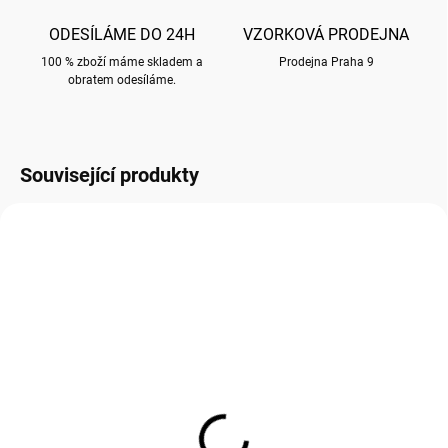
ODESÍLÁME DO 24H
VZORKOVÁ PRODEJNA
100 % zboží máme skladem a
Prodejna Praha 9
obratem odesíláme.
Související produkty
NOVINKA!
MC043
DC045
SKLADEM
PŘEDPRODEJ (DODÁNÍ ŘÍJEN 2026)
(
6 KS
)
Přání DC045 - vánoční
Přání MC043 BUG ART -
80 Kč
vánoční