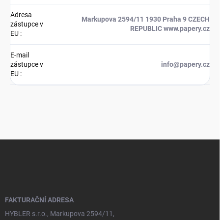
Adresa
Markupova 2594/11 1930 Praha 9 CZECH
zástupce v
REPUBLIC www.papery.cz
EU
:
E-mail
zástupce v
info@papery.cz
EU
:
Z
á
p
a
t
í
FAKTURAČNÍ ADRESA
HYBLER s.r.o., Markupova 2594/11,