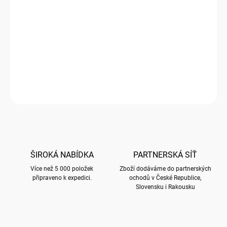
Přední strana přání je embosovaná a nalisované fólie zvýrazňují
plasticitu motivů. Přání je baleno společně s obálkou v průhledné
celofánové fólii.
Uvnitř bez textu.
Obálka je v metalické úpravě a barvy dle popisu.
ZEPTAT SE
HLÍDAT
ŠIROKÁ NABÍDKA
PARTNERSKÁ SÍŤ
Více než 5 000 položek
Zboží dodáváme do partnerských
připraveno k expedici.
ochodů v České Republice,
Slovensku i Rakousku