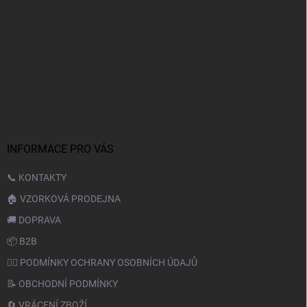
INFORMACE PRO VÁS
📞 KONTAKTY
🏠 VZORKOVÁ PRODEJNA
🚚 DOPRAVA
📦 B2B
🙆‍♂️ PODMÍNKY OCHRANY OSOBNÍCH ÚDAJŮ
📝 OBCHODNÍ PODMÍNKY
🔄 VRÁCENÍ ZBOŽÍ