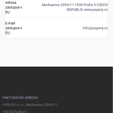
Adresa
Markupova 2594/11 1930 Praha 9 CZECH
zástupce v
REPUBLIC www.papery.cz
EU
:
E-mail
zástupce v
info@papery.cz
EU
:
Z
á
p
a
t
í
FAKTURAČNÍ ADRESA
HYBLER s.r.o., Markupova 2594/11,
193 00 Praha 9