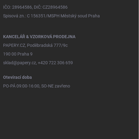
IČO: 28964586, DIČ: CZ28964586
Spisová zn.: C 156351/MSPH Městský soud Praha
KANCELÁŘ & VZORKOVÁ PRODEJNA
PAPERY.CZ, Poděbradská 777/9c
190 00 Praha 9
sklad@papery.cz, +420 722 306 659
Otevírací doba
PO-PÁ 09:00-16:00, SO-NE zavřeno