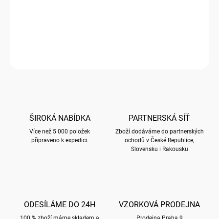
Přední strana přání je embosovaná a nalisované fólie zvýrazňují
plasticitu motivů. Přání je baleno společně s obálkou v průhledné
celofánové fólii. Uvnitř bez textu. Obálka je v metalické úpravě a
barvy dle popisu.
ZEPTAT SE
HLÍDAT
ŠIROKÁ NABÍDKA
PARTNERSKÁ SÍŤ
Více než 5 000 položek
Zboží dodáváme do partnerských
připraveno k expedici.
ochodů v České Republice,
Slovensku i Rakousku
ODESÍLÁME DO 24H
VZORKOVÁ PRODEJNA
100 % zboží máme skladem a
Prodejna Praha 9