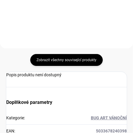
Měrná
80 Kč / 1 ks
Do košíku
cena:
Do košíku
Zobrazit všechny související produkty
Popis produktu není dostupný
Doplňkové parametry
Kategorie
:
BUG ART VÁNOČNÍ
EAN
:
5033678240398