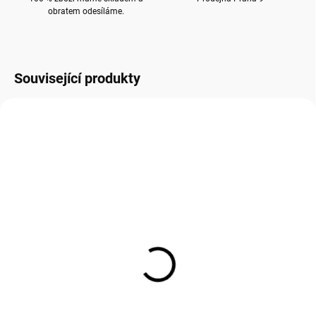
obratem odesíláme.
Související produkty
DC042
MC052
SKLADEM
SKLADEM
(
133 KS
)
(
32 KS
)
Přání DC042 BUG ART -
Přání MC052 BUG ART -
vánoční
vánoční
80 Kč
70 Kč
66,12 Kč bez DPH
57,85 Kč bez DPH