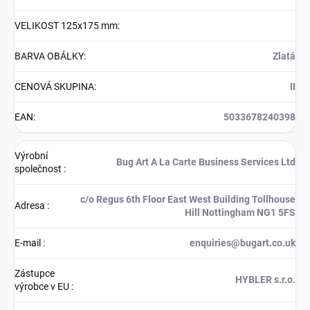
VELIKOST 125x175 mm
:
BARVA OBÁLKY
:
Zlatá
CENOVÁ SKUPINA
:
II
EAN
:
5033678240398
Výrobní
Bug Art A La Carte Business Services Ltd
společnost
:
c/o Regus 6th Floor East West Building Tollhouse
Adresa
:
Hill Nottingham NG1 5FS
E-mail
:
enquiries@bugart.co.uk
Zástupce
HYBLER s.r.o.
výrobce v EU
: