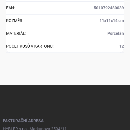
EAN
:
5010792480039
ROZMĚR
:
11x11x14 cm
MATERIÁL
:
Porcelán
POČET KUSŮ V KARTONU
:
12
Z
á
p
a
t
í
FAKTURAČNÍ ADRESA
HYBLER s.r.o., Markupova 2594/11,