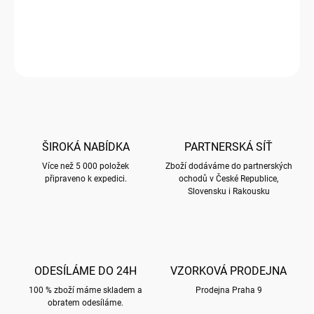
AROMA LAMPA s motivem BUSY BEES
ZEPTAT SE
HLÍDAT
ŠIROKÁ NABÍDKA
PARTNERSKÁ SÍŤ
Více než 5 000 položek
Zboží dodáváme do partnerských
připraveno k expedici.
ochodů v České Republice,
Slovensku i Rakousku
ODESÍLÁME DO 24H
VZORKOVÁ PRODEJNA
100 % zboží máme skladem a
Prodejna Praha 9
obratem odesíláme.