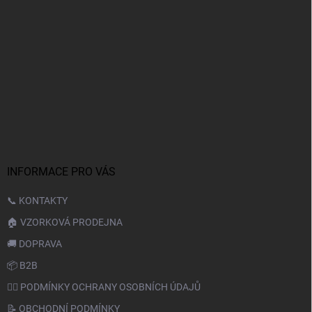
INFORMACE PRO VÁS
📞 KONTAKTY
🏠 VZORKOVÁ PRODEJNA
🚚 DOPRAVA
📦 B2B
🙆‍♂️ PODMÍNKY OCHRANY OSOBNÍCH ÚDAJŮ
📝 OBCHODNÍ PODMÍNKY