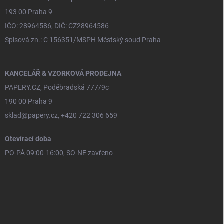
193 00 Praha 9
IČO: 28964586, DIČ: CZ28964586
Spisová zn.: C 156351/MSPH Městský soud Praha
KANCELÁŘ & VZORKOVÁ PRODEJNA
PAPERY.CZ, Poděbradská 777/9c
190 00 Praha 9
sklad@papery.cz, +420 722 306 659
Otevírací doba
PO-PÁ 09:00-16:00, SO-NE zavřeno