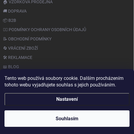
🏠 VZORKOVÁ PRODEJNA
🚚 DOPRAVA
📦 B2B
🙆‍♂️ PODMÍNKY OCHRANY OSOBNÍCH ÚDAJŮ
📝 OBCHODNÍ PODMÍNKY
🔄 VRÁCENÍ ZBOŽÍ
🛠️ REKLAMACE
📖 BLOG
Tento web používá soubory cookie. Dalším procházením
tohoto webu vyjadřujete souhlas s jejich používáním.
Nastavení
Copyright 2026
PAPERY.CZ
. Všechna práva vyhrazena.
Souhlasím
Vytvořil Shoptet