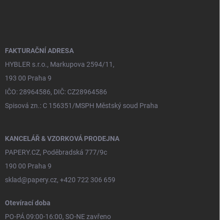
á
p
a
t
í
FAKTURAČNÍ ADRESA
HYBLER s.r.o., Markupova 2594/11,
193 00 Praha 9
IČO: 28964586, DIČ: CZ28964586
Spisová zn.: C 156351/MSPH Městský soud Praha
KANCELÁŘ & VZORKOVÁ PRODEJNA
PAPERY.CZ, Poděbradská 777/9c
190 00 Praha 9
sklad@papery.cz, +420 722 306 659
Otevírací doba
PO-PÁ 09:00-16:00, SO-NE zavřeno