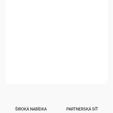
1000 a více KS = sleva 20 %
5,20 Kč
/ KS
Ušetříte
0 Kč
−
+
Přidat do košíku
Barevná obálka s klopou a lepidlem aktivním po navlhčení
Poptáváte-li větší množství obálek, nebo Vás zajímá dostupnost,
kontaktujte nás prosím na
papery@papery.cz,
nebo níže
prostřednictvím ikonky
Dotaz
na dostupnost tohoto typu obálky.
ZEPTAT SE
HLÍDAT
ŠIROKÁ NABÍDKA
PARTNERSKÁ SÍŤ