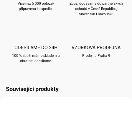
Více než 5 000 položek
Zboží dodáváme do partnerských
připraveno k expedici.
ochodů v České Republice,
Slovensku i Rakousku
ODESÍLÁME DO 24H
VZORKOVÁ PRODEJNA
100 % zboží máme skladem a
Prodejna Praha 9
obratem odesíláme.
Související produkty
SLEVA NA KARTON 20%
SLEVA NA KARTON 20%
162X229 P060
162X229 L020