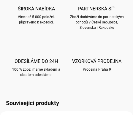
ŠIROKÁ NABÍDKA
PARTNERSKÁ SÍŤ
Více než 5 000 položek
Zboží dodáváme do partnerských
připraveno k expedici.
ochodů v České Republice,
Slovensku i Rakousku
ODESÍLÁME DO 24H
VZORKOVÁ PRODEJNA
100 % zboží máme skladem a
Prodejna Praha 9
obratem odesíláme.
Související produkty
SLEVA NA KARTON 20%
SLEVA NA KARTON 20%
EDT09/81X111
EPAS01/81X111