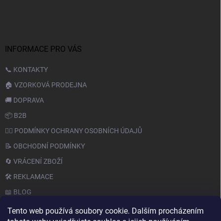
INFORMACE PRO VÁS
📞 KONTAKTY
🏠 VZORKOVÁ PRODEJNA
🚚 DOPRAVA
📦 B2B
🙆‍♂️ PODMÍNKY OCHRANY OSOBNÍCH ÚDAJŮ
📝 OBCHODNÍ PODMÍNKY
🔄 VRÁCENÍ ZBOŽÍ
🛠️ REKLAMACE
📖 BLOG
Tento web používá soubory cookie. Dalším procházením