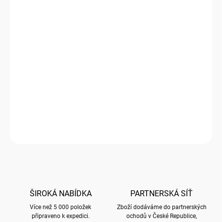
1000 a více BAL = sleva 20 %
788 Kč
/ BAL
Ušetříte
0 Kč
−
+
Přidat do košíku
Celofán se samolepicím proužkem
Mimo další použití jsou rozměry voleny s ohledem na balení obálek
ZEPTAT SE
HLÍDAT
ŠIROKÁ NABÍDKA
PARTNERSKÁ SÍŤ
Více než 5 000 položek
Zboží dodáváme do partnerských
připraveno k expedici.
ochodů v České Republice,