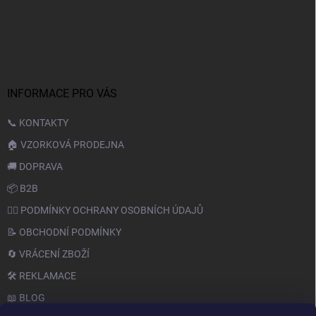
INFORMACE PRO VÁS
📞 KONTAKTY
🏠 VZORKOVÁ PRODEJNA
🚚 DOPRAVA
📦 B2B
🙆‍♂️ PODMÍNKY OCHRANY OSOBNÍCH ÚDAJŮ
📝 OBCHODNÍ PODMÍNKY
🔄 VRÁCENÍ ZBOŽÍ
🛠️ REKLAMACE
📖 BLOG