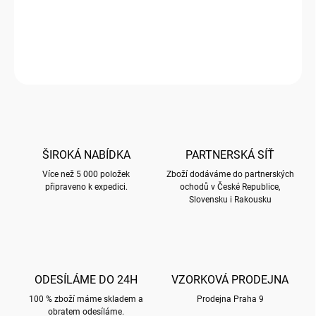
Pouzdro na brýle s motivem CESTOVATEL
DETAILNÍ INFORMACE
ZEPTAT SE
HLÍDAT
ŠIROKÁ NABÍDKA
PARTNERSKÁ SÍŤ
Více než 5 000 položek
Zboží dodáváme do partnerských
připraveno k expedici.
ochodů v České Republice,
Slovensku i Rakousku
ODESÍLÁME DO 24H
VZORKOVÁ PRODEJNA
100 % zboží máme skladem a
Prodejna Praha 9
obratem odesíláme.