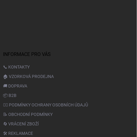
INFORMACE PRO VÁS
📞 KONTAKTY
🏠 VZORKOVÁ PRODEJNA
🚚 DOPRAVA
📦 B2B
🙆‍♂️ PODMÍNKY OCHRANY OSOBNÍCH ÚDAJŮ
📝 OBCHODNÍ PODMÍNKY
🔄 VRÁCENÍ ZBOŽÍ
🛠️ REKLAMACE