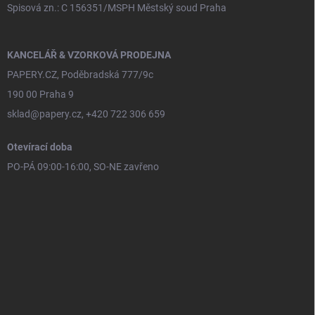
Spisová zn.: C 156351/MSPH Městský soud Praha
KANCELÁŘ & VZORKOVÁ PRODEJNA
PAPERY.CZ, Poděbradská 777/9c
190 00 Praha 9
sklad@papery.cz, +420 722 306 659
Otevírací doba
PO-PÁ 09:00-16:00, SO-NE zavřeno