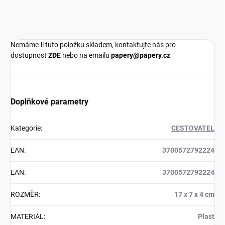
Nemáme-li tuto položku skladem, kontaktujte nás pro
dostupnost
ZDE
nebo na emailu
papery@papery.cz
Doplňkové parametry
Kategorie
:
CESTOVATEL
EAN
:
3700572792224
EAN
:
3700572792224
ROZMĚR
:
17 x 7 x 4 cm
MATERIÁL
:
Plast