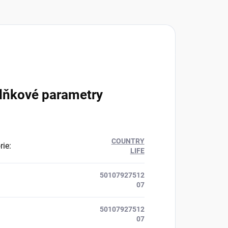
lňkové parametry
COUNTRY
rie
:
LIFE
50107927512
07
50107927512
07