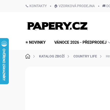
Přejít
📞 KONTAKTY
🏠 VZORKOVÁ PRODEJNA
🚚 D
na
obsah
⭐ NOVINKY
VÁNOCE 2026 - PŘEDPRODEJ
Domů
KATALOG ZBOŽÍ
COUNTRY LIFE
Hr
Neohodnoceno
Podrobnosti hodn