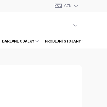
CZK
📝 OBCHODNÍ PODMÍNKY
🔄 VRÁCENÍ ZBOŽÍ
🛠️ REKLAMACE
PRÁZDNÝ KOŠÍK
NÁKUPNÍ
KOŠÍK
BAREVNÉ OBÁLKY
PRODEJNÍ STOJANY
📞 KONT