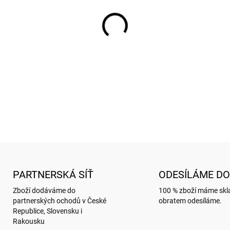
−
+
Hrnek s motivem COUNTRY 
DETAILNÍ INFORMACE
ZEPTAT SE
HLÍDAT
PARTNERSKÁ SÍŤ
ODESÍLÁME DO
Zboží dodáváme do
100 % zboží máme sk
partnerských ochodů v České
obratem odesíláme.
Republice, Slovensku i
Rakousku