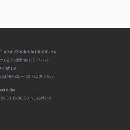
ELÁŘ & VZORKOVÁ PRODEJNA
Y.CZ, Poděbradská 777/9c
0 Praha 9
@papery.cz, +420 722 306 659
ací doba
09:00-16:00, SO-NE zavřeno