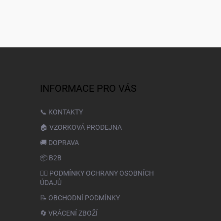
INFORMACE PRO VÁS
📞 KONTAKTY
🏠 VZORKOVÁ PRODEJNA
🚚 DOPRAVA
📦 B2B
🙆‍♂️ PODMÍNKY OCHRANY OSOBNÍCH
ÚDAJŮ
📝 OBCHODNÍ PODMÍNKY
🔄 VRÁCENÍ ZBOŽÍ