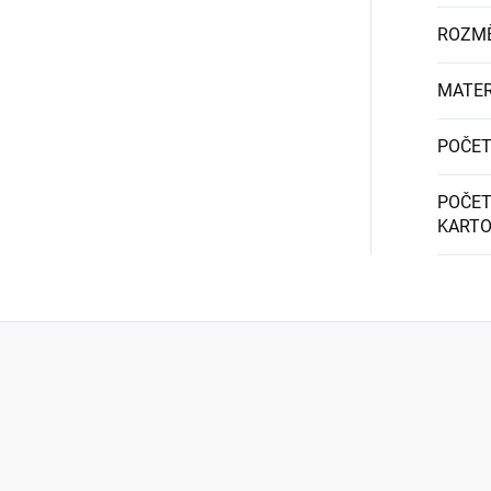
ROZM
MATER
POČET
POČET
KART