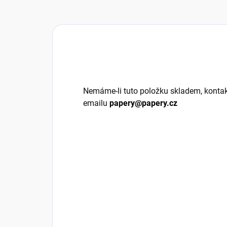
Nemáme-li tuto položku skladem, kontak
emailu
papery@papery.cz