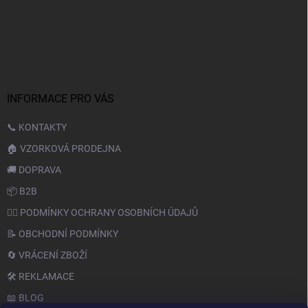
INFORMACE PRO VÁS
📞 KONTAKTY
🏠 VZORKOVÁ PRODEJNA
🚚 DOPRAVA
📦 B2B
🙆‍♂️ PODMÍNKY OCHRANY OSOBNÍCH ÚDAJŮ
📝 OBCHODNÍ PODMÍNKY
🔄 VRÁCENÍ ZBOŽÍ
🛠️ REKLAMACE
📖 BLOG