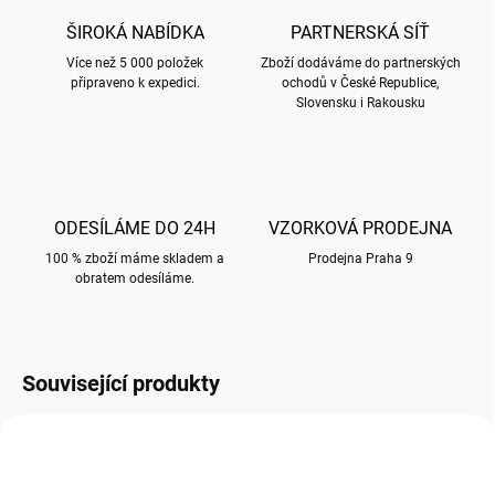
ŠIROKÁ NABÍDKA
PARTNERSKÁ SÍŤ
Více než 5 000 položek
Zboží dodáváme do partnerských
připraveno k expedici.
ochodů v České Republice,
Slovensku i Rakousku
ODESÍLÁME DO 24H
VZORKOVÁ PRODEJNA
100 % zboží máme skladem a
Prodejna Praha 9
obratem odesíláme.
Související produkty
SLEVA NA KARTON 20%
SLEVA NA KARTON 20%
110X220 P040
EDT09/110X220