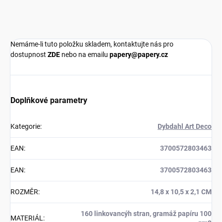
Nemáme-li tuto položku skladem, kontaktujte nás pro
dostupnost
ZDE
nebo na emailu
papery@papery.cz
Doplňkové parametry
Kategorie
:
Dybdahl Art Deco
EAN
:
3700572803463
EAN
:
3700572803463
ROZMĚR
:
14,8 x 10,5 x 2,1 CM
160 linkovancýh stran, gramáž papíru 100
MATERIÁL
: