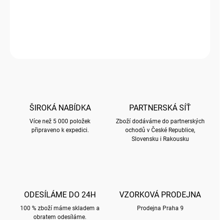
Sešit A6 magnetické zavírání s motivem Dybdahl Art Deco
DETAILNÍ INFORMACE
ZEPTAT SE
HLÍDAT
ŠIROKÁ NABÍDKA
PARTNERSKÁ SÍŤ
Více než 5 000 položek
Zboží dodáváme do partnerských
připraveno k expedici.
ochodů v České Republice,
Slovensku i Rakousku
ODESÍLÁME DO 24H
VZORKOVÁ PRODEJNA
100 % zboží máme skladem a
Prodejna Praha 9
obratem odesíláme.