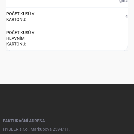
gm2
POČET KUSŮ V
4
KARTONU
:
POČET KUSŮ V
HLAVNÍM
KARTONU
:
Z
á
p
a
t
í
FAKTURAČNÍ ADRESA
HYBLER s.r.o., Markupova 2594/11,