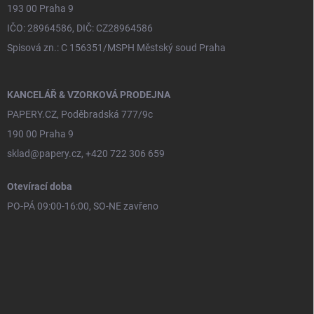
193 00 Praha 9
IČO: 28964586, DIČ: CZ28964586
Spisová zn.: C 156351/MSPH Městský soud Praha
KANCELÁŘ & VZORKOVÁ PRODEJNA
PAPERY.CZ, Poděbradská 777/9c
190 00 Praha 9
sklad@papery.cz, +420 722 306 659
Otevírací doba
PO-PÁ 09:00-16:00, SO-NE zavřeno