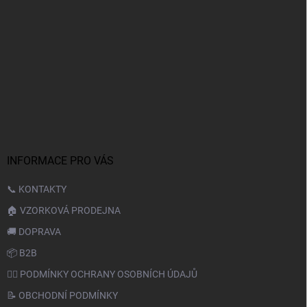
INFORMACE PRO VÁS
📞 KONTAKTY
🏠 VZORKOVÁ PRODEJNA
🚚 DOPRAVA
📦 B2B
🙆‍♂️ PODMÍNKY OCHRANY OSOBNÍCH ÚDAJŮ
📝 OBCHODNÍ PODMÍNKY