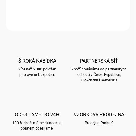
DETAILNÍ INFORMACE
ZEPTAT SE
HLÍDAT
ŠIROKÁ NABÍDKA
PARTNERSKÁ SÍŤ
Více než 5 000 položek
Zboží dodáváme do partnerských
připraveno k expedici.
ochodů v České Republice,
Slovensku i Rakousku
ODESÍLÁME DO 24H
VZORKOVÁ PRODEJNA
100 % zboží máme skladem a
Prodejna Praha 9
obratem odesíláme.