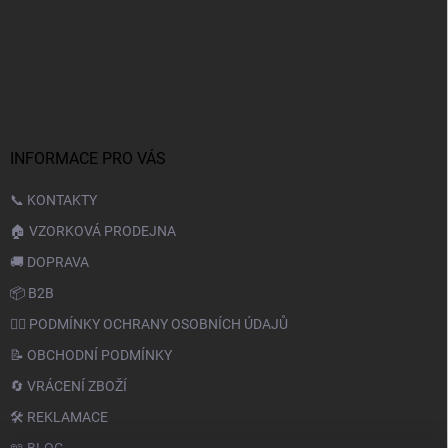
INFORMACE PRO VÁS
📞 KONTAKTY
🏠 VZORKOVÁ PRODEJNA
🚚 DOPRAVA
📦 B2B
🙆‍♂️ PODMÍNKY OCHRANY OSOBNÍCH ÚDAJŮ
📝 OBCHODNÍ PODMÍNKY
🔄 VRÁCENÍ ZBOŽÍ
🛠️ REKLAMACE