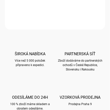
Poznámkový bloček s motivem FARMA
DETAILNÍ INFORMACE
ZEPTAT SE
HLÍDAT
ŠIROKÁ NABÍDKA
PARTNERSKÁ SÍŤ
Více než 5 000 položek
Zboží dodáváme do partnerských
připraveno k expedici.
ochodů v České Republice,
Slovensku i Rakousku
ODESÍLÁME DO 24H
VZORKOVÁ PRODEJNA
100 % zboží máme skladem a
Prodejna Praha 9
obratem odesíláme.