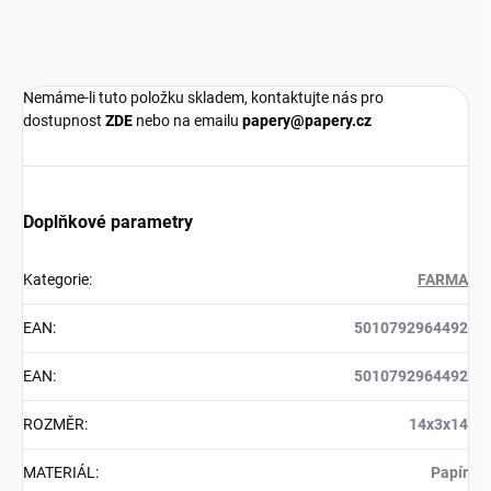
Nemáme-li tuto položku skladem, kontaktujte nás pro
dostupnost
ZDE
nebo na emailu
papery@papery.cz
Doplňkové parametry
Kategorie
:
FARMA
EAN
:
5010792964492
EAN
:
5010792964492
ROZMĚR
:
14x3x14
MATERIÁL
:
Papír