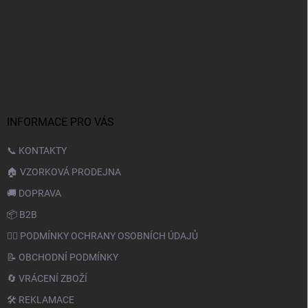
INFORMACE PRO VÁS
📞 KONTAKTY
🏠 VZORKOVÁ PRODEJNA
🚚 DOPRAVA
📦 B2B
🙆‍♂️ PODMÍNKY OCHRANY OSOBNÍCH ÚDAJŮ
📝 OBCHODNÍ PODMÍNKY
🔄 VRÁCENÍ ZBOŽÍ
🛠️ REKLAMACE