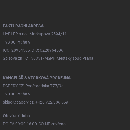
p
a
t
í
FAKTURAČNÍ ADRESA
HYBLER s.r.o., Markupova 2594/11,
193 00 Praha 9
IČO: 28964586, DIČ: CZ28964586
Spisová zn.: C 156351/MSPH Městský soud Praha
KANCELÁŘ & VZORKOVÁ PRODEJNA
PAPERY.CZ, Poděbradská 777/9c
190 00 Praha 9
sklad@papery.cz, +420 722 306 659
Otevírací doba
PO-PÁ 09:00-16:00, SO-NE zavřeno