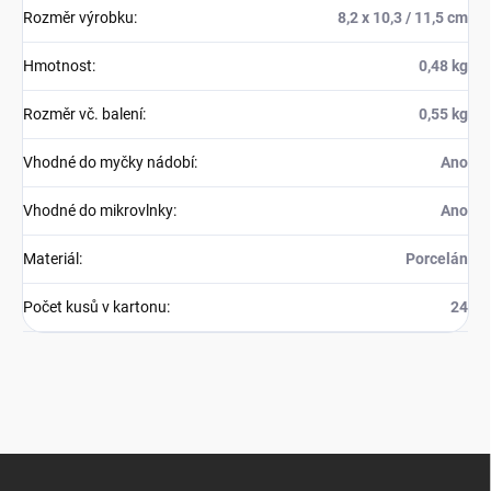
Rozměr výrobku
:
8,2 x 10,3 / 11,5 cm
Hmotnost
:
0,48 kg
Rozměr vč. balení
:
0,55 kg
Vhodné do myčky nádobí
:
Ano
Vhodné do mikrovlnky
:
Ano
Materiál
:
Porcelán
Počet kusů v kartonu
:
24
Z
á