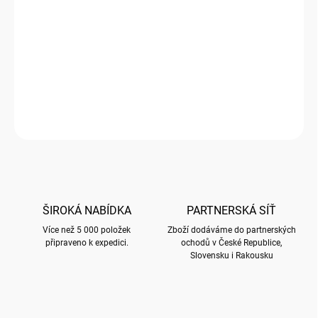
−
+
Přidat do košíku
Dva klasické hrnky značky Duo Porcelain
DETAILNÍ INFORMACE
ZEPTAT SE
HLÍDAT
ŠIROKÁ NABÍDKA
PARTNERSKÁ SÍŤ
Více než 5 000 položek
Zboží dodáváme do partnerských
připraveno k expedici.
ochodů v České Republice,
Slovensku i Rakousku