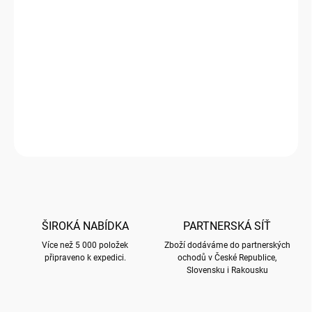
cena:
SKLADEM
(
3 KS
)
−
+
Přidat do košíku
Dva šálky na espresso s podšálky značky Duo Porcelain
DETAILNÍ INFORMACE
ZEPTAT SE
HLÍDAT
ŠIROKÁ NABÍDKA
PARTNERSKÁ SÍŤ
Více než 5 000 položek
Zboží dodáváme do partnerských
připraveno k expedici.
ochodů v České Republice,
Slovensku i Rakousku