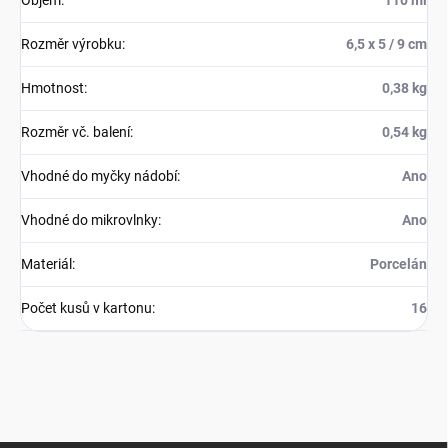
Objem
:
110 ml
Rozměr výrobku
:
6,5 x 5 / 9 cm
Hmotnost
:
0,38 kg
Rozměr vč. balení
:
0,54 kg
Vhodné do myčky nádobí
:
Ano
Vhodné do mikrovlnky
:
Ano
Materiál
:
Porcelán
Počet kusů v kartonu
:
16