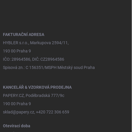
Z
á
p
a
t
í
FAKTURAČNÍ ADRESA
HYBLER s.r.o., Markupova 2594/11,
193 00 Praha 9
IČO: 28964586, DIČ: CZ28964586
Spisová zn.: C 156351/MSPH Městský soud Praha
KANCELÁŘ & VZORKOVÁ PRODEJNA
PAPERY.CZ, Poděbradská 777/9c
190 00 Praha 9
sklad@papery.cz, +420 722 306 659
Otevírací doba