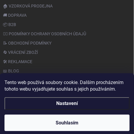
🏠 VZORKOVÁ PRODEJNA
🚚 DOPRAVA
📦 B2B
🙆‍♂️ PODMÍNKY OCHRANY OSOBNÍCH ÚDAJŮ
📝 OBCHODNÍ PODMÍNKY
🔄 VRÁCENÍ ZBOŽÍ
🛠️ REKLAMACE
📖 BLOG
Tento web používá soubory cookie. Dalším procházením
tohoto webu vyjadřujete souhlas s jejich používáním.
Nastavení
Copyright 2026
PAPERY.CZ
. Všechna práva vyhrazena.
Souhlasím
Vytvořil Shoptet