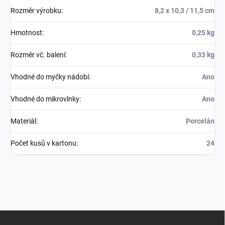
Rozměr výrobku
:
8,2 x 10,3 / 11,5 cm
Hmotnost
:
0,25 kg
Rozměr vč. balení
:
0,33 kg
Vhodné do myčky nádobí
:
Ano
Vhodné do mikrovlnky
:
Ano
Materiál
:
Porcelán
Počet kusů v kartonu
:
24
Z