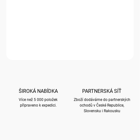
cena:
SKLADEM
(
2 KS
)
−
+
Přidat do košíku
HRNEK s motivem HERB GARDEN
ZEPTAT SE
HLÍDAT
ŠIROKÁ NABÍDKA
PARTNERSKÁ SÍŤ
Více než 5 000 položek
Zboží dodáváme do partnerských
připraveno k expedici.
ochodů v České Republice,
Slovensku i Rakousku