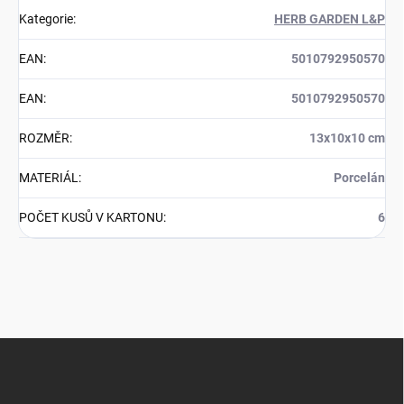
Kategorie
:
HERB GARDEN L&P
EAN
:
5010792950570
EAN
:
5010792950570
ROZMĚR
:
13x10x10 cm
MATERIÁL
:
Porcelán
POČET KUSŮ V KARTONU
:
6
Z
á
p