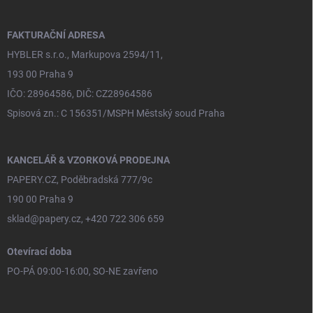
a
t
í
FAKTURAČNÍ ADRESA
HYBLER s.r.o., Markupova 2594/11,
193 00 Praha 9
IČO: 28964586, DIČ: CZ28964586
Spisová zn.: C 156351/MSPH Městský soud Praha
KANCELÁŘ & VZORKOVÁ PRODEJNA
PAPERY.CZ, Poděbradská 777/9c
190 00 Praha 9
sklad@papery.cz, +420 722 306 659
Otevírací doba
PO-PÁ 09:00-16:00, SO-NE zavřeno