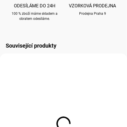
ODESÍLÁME DO 24H
VZORKOVÁ PRODEJNA
100 % zboží máme skladem a
Prodejna Praha 9
obratem odesíláme.
Související produkty
LP95062
LP95060
SKLADEM
SKLADEM
(
2 KS
)
(
6 KS
)
SLÁNKA & PEPŘENKA
DŽBÁN LP95060 HERB
LP95062 HERB GARDEN
GARDEN L&P
L&P