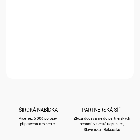
1000 a více ks = sleva 20 %
13,22 Kč
/ ks
Ušetříte
0 Kč
−
+
Přidat do košíku
Obálka kartonová
DETAILNÍ INFORMACE
ZEPTAT SE
HLÍDAT
ŠIROKÁ NABÍDKA
PARTNERSKÁ SÍŤ
Více než 5 000 položek
Zboží dodáváme do partnerských
připraveno k expedici.
ochodů v České Republice,
Slovensku i Rakousku