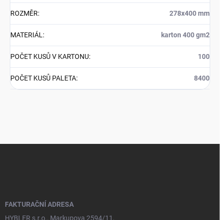
ROZMĚR
:
278x400 mm
MATERIÁL
:
karton 400 gm2
POČET KUSŮ V KARTONU
:
100
POČET KUSŮ PALETA
:
8400
Z
á
p
a
t
í
FAKTURAČNÍ ADRESA
HYBLER s.r.o., Markupova 2594/11,