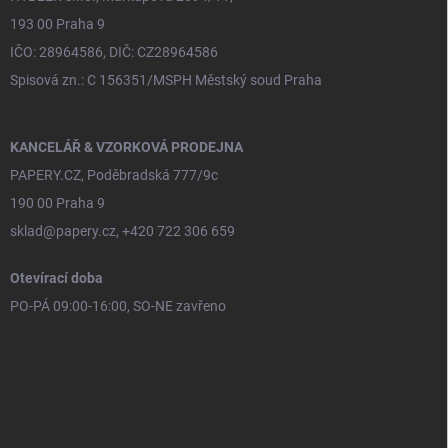
193 00 Praha 9
IČO: 28964586, DIČ: CZ28964586
Spisová zn.: C 156351/MSPH Městský soud Praha
KANCELÁŘ & VZORKOVÁ PRODEJNA
PAPERY.CZ, Poděbradská 777/9c
190 00 Praha 9
sklad@papery.cz, +420 722 306 659
Otevírací doba
PO-PÁ 09:00-16:00, SO-NE zavřeno