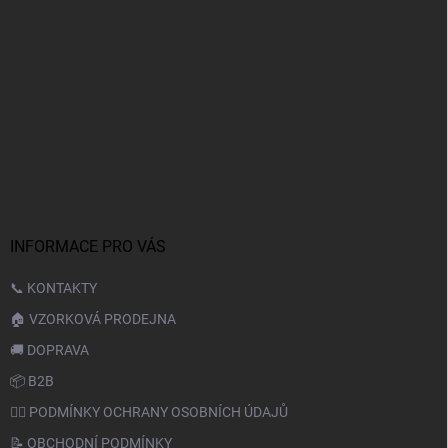
INFORMACE PRO VÁS
📞 KONTAKTY
🏠 VZORKOVÁ PRODEJNA
🚚 DOPRAVA
📦 B2B
🙆‍♂️ PODMÍNKY OCHRANY OSOBNÍCH ÚDAJŮ
📝 OBCHODNÍ PODMÍNKY