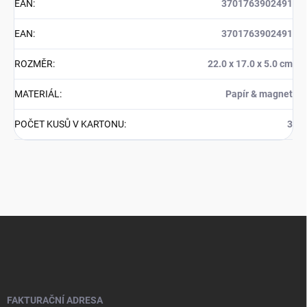
EAN
:
3701763902491
EAN
:
3701763902491
ROZMĚR
:
22.0 x 17.0 x 5.0 cm
MATERIÁL
:
Papír & magnet
POČET KUSŮ V KARTONU
:
3
Z
á
p
a
t
í
FAKTURAČNÍ ADRESA