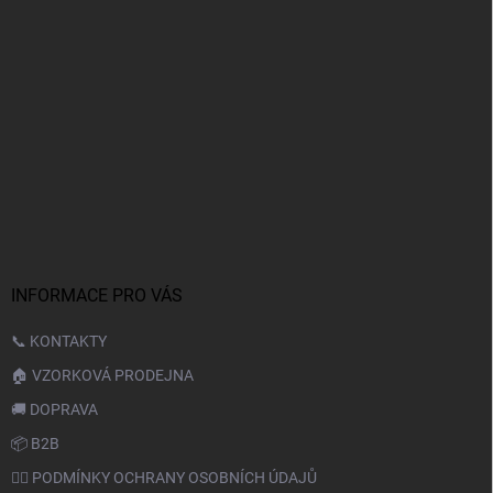
INFORMACE PRO VÁS
📞 KONTAKTY
🏠 VZORKOVÁ PRODEJNA
🚚 DOPRAVA
📦 B2B
🙆‍♂️ PODMÍNKY OCHRANY OSOBNÍCH ÚDAJŮ