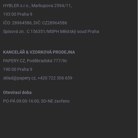
HYBLER s.r.o., Markupova 2594/11,
193 00 Praha 9
IČO: 28964586, DIČ: CZ28964586
Spisová zn.: C 156351/MSPH Městský soud Praha
KANCELÁŘ & VZORKOVÁ PRODEJNA
PAPERY.CZ, Poděbradská 777/9c
190 00 Praha 9
sklad@papery.cz, +420 722 306 659
Otevírací doba
PO-PÁ 09:00-16:00, SO-NE zavřeno