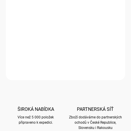
Měrná
179 Kč / 1 ks
cena:
SKLADEM
(
3 KS
)
−
+
Přidat do košíku
Kartonová krabice s magnetickým zavíráním - malá s motivem
Kašmír
DETAILNÍ INFORMACE
ZEPTAT SE
HLÍDAT
ŠIROKÁ NABÍDKA
PARTNERSKÁ SÍŤ
Více než 5 000 položek
Zboží dodáváme do partnerských
připraveno k expedici.
ochodů v České Republice,
Slovensku i Rakousku