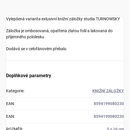
Vylepšená varianta exlusivní knižní záložky studia TURNOWSKY
Záložka je ombosovaná, opatřena zlatou folií a lakovaná do
příjemného pololesku
Dodává se v celofánovém přebalu
Doplňkové parametry
Kategorie
:
KNIŽNÍ ZÁLOŽKY
EAN
:
8594199080230
EAN
:
8594199080230
ROZMĚR
:
5 x 16 cm