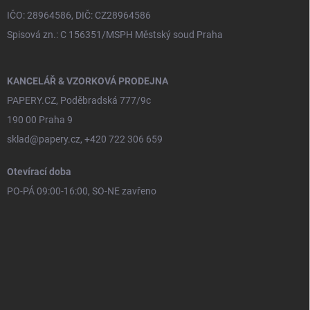
IČO: 28964586, DIČ: CZ28964586
Spisová zn.: C 156351/MSPH Městský soud Praha
KANCELÁŘ & VZORKOVÁ PRODEJNA
PAPERY.CZ, Poděbradská 777/9c
190 00 Praha 9
sklad@papery.cz, +420 722 306 659
Otevírací doba
PO-PÁ 09:00-16:00, SO-NE zavřeno