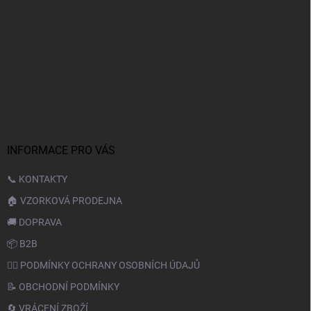
INFORMACE PRO VÁS
📞 KONTAKTY
🏠 VZORKOVÁ PRODEJNA
🚚 DOPRAVA
📦 B2B
🙆‍♂️ PODMÍNKY OCHRANY OSOBNÍCH ÚDAJŮ
📝 OBCHODNÍ PODMÍNKY
🔄 VRÁCENÍ ZBOŽÍ