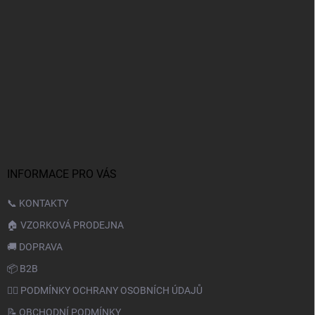
INFORMACE PRO VÁS
📞 KONTAKTY
🏠 VZORKOVÁ PRODEJNA
🚚 DOPRAVA
📦 B2B
🙆‍♂️ PODMÍNKY OCHRANY OSOBNÍCH ÚDAJŮ
📝 OBCHODNÍ PODMÍNKY