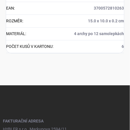
EAN
:
3700572810263
ROZMĚR
:
15.0 x 10.0 x 0.2 cm
MATERIÁL
:
4 archy po 12 samolepkách
POČET KUSŮ V KARTONU
:
6
Z
á
p
a
t
í
FAKTURAČNÍ ADRESA
HYBLER s.r.o., Markupova 2594/11,