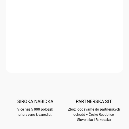
Měrná
119 Kč / 1 ks
cena:
SKLADEM
(
3 KS
)
−
+
Přidat do košíku
Záznamník s nálepkami s motivem Malý cestovatel
DETAILNÍ INFORMACE
ZEPTAT SE
HLÍDAT
ŠIROKÁ NABÍDKA
PARTNERSKÁ SÍŤ
Více než 5 000 položek
Zboží dodáváme do partnerských
připraveno k expedici.
ochodů v České Republice,
Slovensku i Rakousku