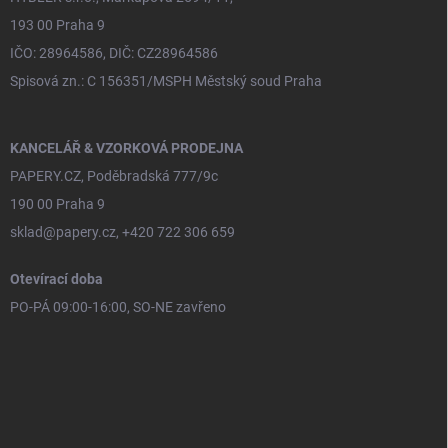
193 00 Praha 9
IČO: 28964586, DIČ: CZ28964586
Spisová zn.: C 156351/MSPH Městský soud Praha
KANCELÁŘ & VZORKOVÁ PRODEJNA
PAPERY.CZ, Poděbradská 777/9c
190 00 Praha 9
sklad@papery.cz, +420 722 306 659
Otevírací doba
PO-PÁ 09:00-16:00, SO-NE zavřeno