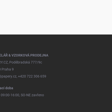
ELÁŘ & VZORKOVÁ PRODEJNA
Y.CZ, Poděbradská 777/9c
0 Praha 9
@papery.cz, +420 722 306 659
ací doba
09:00-16:00, SO-NE zavřeno