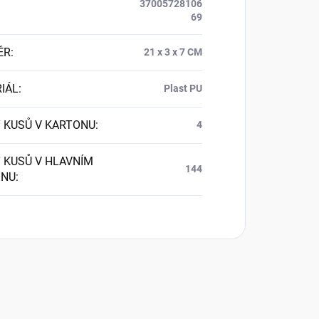
37005728106
69
ĚR
:
21 x 3 x 7 CM
IÁL
:
Plast PU
 KUSŮ V KARTONU
:
4
 KUSŮ V HLAVNÍM
144
ONU
: