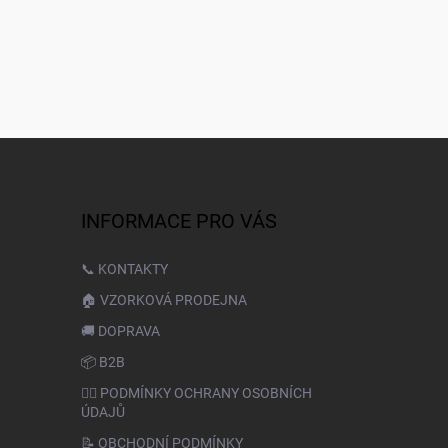
INFORMACE PRO VÁS
📞 KONTAKTY
🏠 VZORKOVÁ PRODEJNA
🚚 DOPRAVA
📦 B2B
🙆‍♂️ PODMÍNKY OCHRANY OSOBNÍCH
ÚDAJŮ
📝 OBCHODNÍ PODMÍNKY