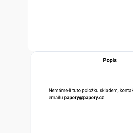
cena
Do košíku
Popis
Nemáme-li tuto položku skladem, kontak
emailu
papery@papery.cz