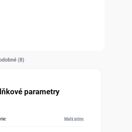
Do košíku
odobné (8)
lňkové parametry
rie
:
Malý princ