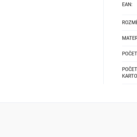
EAN
:
ROZM
MATER
POČET
POČET
KART