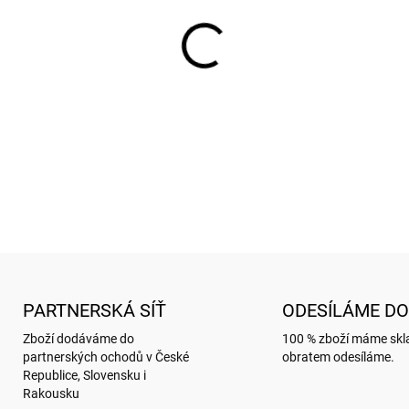
−
+
Penál s motivem MALÝ PRIN
DETAILNÍ INFORMACE
ZEPTAT SE
HLÍDAT
PARTNERSKÁ SÍŤ
ODESÍLÁME DO
Zboží dodáváme do
100 % zboží máme sk
partnerských ochodů v České
obratem odesíláme.
Republice, Slovensku i
Rakousku