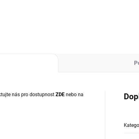
:
Měrná
189 Kč / 1 ks
Do košíku
cena:
Do košíku
P
tujte nás pro dostupnost
ZDE
nebo na
Dop
Katego