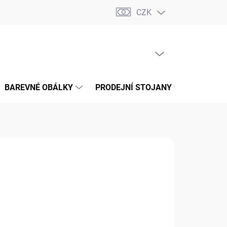
CZK
📝 OBCHODNÍ PODMÍNKY
🔄 VRÁCENÍ ZBOŽÍ
🛠️ REKLAMACE
PRÁZDNÝ KOŠÍK
NÁKUPNÍ
KOŠÍK
BAREVNÉ OBÁLKY
PRODEJNÍ STOJANY
📞 KONT