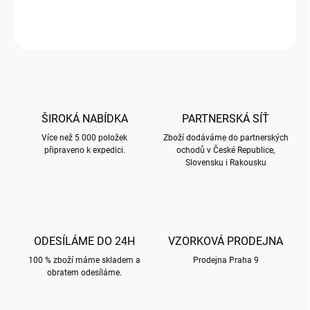
Prostírání s motivem MALÝ PRINC
ZEPTAT SE
HLÍDAT
ŠIROKÁ NABÍDKA
PARTNERSKÁ SÍŤ
Více než 5 000 položek
Zboží dodáváme do partnerských
připraveno k expedici.
ochodů v České Republice,
Slovensku i Rakousku
ODESÍLÁME DO 24H
VZORKOVÁ PRODEJNA
100 % zboží máme skladem a
Prodejna Praha 9
obratem odesíláme.