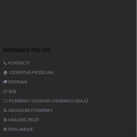
INFORMACE PRO VÁS
📞 KONTAKTY
🏠 VZORKOVÁ PRODEJNA
🚚 DOPRAVA
📦 B2B
🙆‍♂️ PODMÍNKY OCHRANY OSOBNÍCH ÚDAJŮ
📝 OBCHODNÍ PODMÍNKY
🔄 VRÁCENÍ ZBOŽÍ
🛠️ REKLAMACE