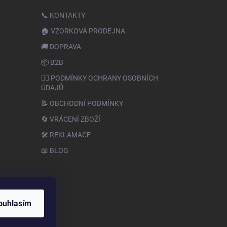
📞 KONTAKTY
🏠 VZORKOVÁ PRODEJNA
🚚 DOPRAVA
📦 B2B
🙆‍♂️ PODMÍNKY OCHRANY OSOBNÍCH
ÚDAJŮ
📝 OBCHODNÍ PODMÍNKY
🔄 VRÁCENÍ ZBOŽÍ
🛠️ REKLAMACE
📖 BLOG
ouhlasím