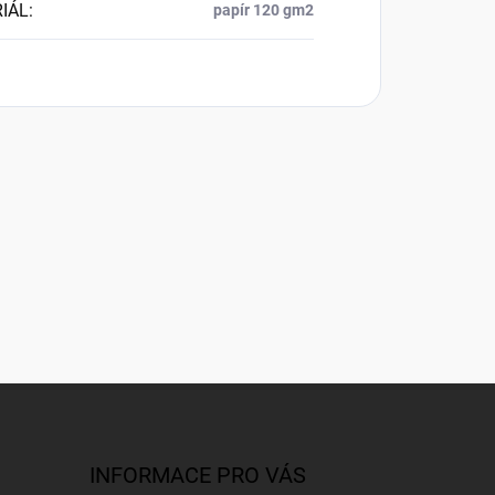
IÁL
:
papír 120 gm2
INFORMACE PRO VÁS