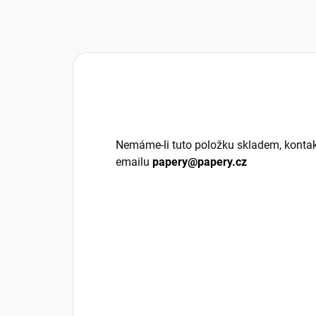
Nemáme-li tuto položku skladem, kontak
emailu
papery@papery.cz