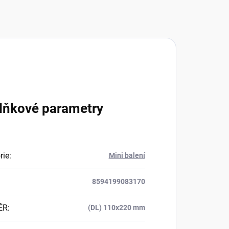
lňkové parametry
rie
:
Mini balení
8594199083170
ĚR
:
(DL) 110x220 mm