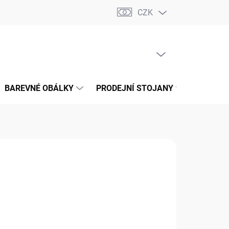
CZK
📝 OBCHODNÍ PODMÍNKY
🔄 VRÁCENÍ ZBOŽÍ
🛠️ REKLAMACE
PRÁZDNÝ KOŠÍK
NÁKUPNÍ
KOŠÍK
BAREVNÉ OBÁLKY
PRODEJNÍ STOJANY
📞 KONT