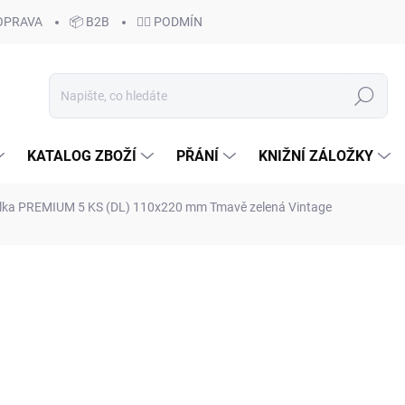
OPRAVA
📦 B2B
🙆‍♂️ PODMÍNKY OCHRANY OSOBNÍCH ÚDAJŮ
Hledat
KATALOG ZBOŽÍ
PŘÁNÍ
KNIŽNÍ ZÁLOŽKY
lka PREMIUM 5 KS (DL) 110x220 mm Tmavě zelená Vintage
ocení
79 Kč
/ ks
65,29 Kč bez DPH
Měrná
79 Kč / 1 ks