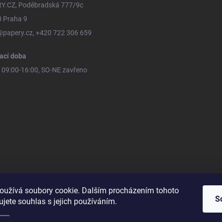
Y.CZ, Poděbradská 777/9c
0 Praha 9
@papery.cz, +420 722 306 659
ací doba
09:00-16:00, SO-NE zavřeno
oužívá soubory cookie. Dalším procházením tohoto
S
jete souhlas s jejich používáním.