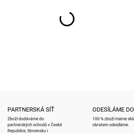
cena:
SKLADEM
(
9 KS
)
−
+
Obálka PREMIUM 5 KS (DL) 
Gwenaëlle & le studio
DETAILNÍ INFORMACE
ZEPTAT SE
HLÍDAT
PARTNERSKÁ SÍŤ
ODESÍLÁME DO
Zboží dodáváme do
100 % zboží máme sk
partnerských ochodů v České
obratem odesíláme.
Republice, Slovensku i