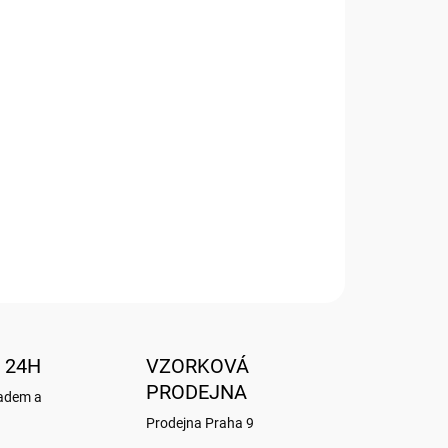
Přidat do košíku
110x220 mm Tmavě zelená Vintage s motivem
 24H
VZORKOVÁ
PRODEJNA
ladem a
Prodejna Praha 9