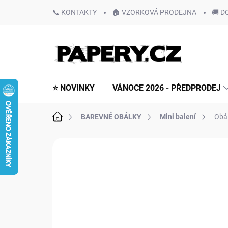
Přejít
📞 KONTAKTY
🏠 VZORKOVÁ PRODEJNA
🚚 D
na
obsah
⭐ NOVINKY
VÁNOCE 2026 - PŘEDPRODEJ
Domů
BAREVNÉ OBÁLKY
Mini balení
Obá
Neohodnoceno
Podrobnosti hodn
NOVINKA!