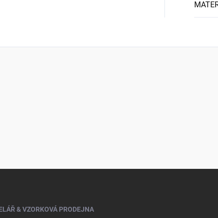
MATER
ELÁŘ & VZORKOVÁ PRODEJNA