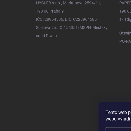
HYBLER s.r.o., Markupova 2594/11,
PAPER
í
193 00 Praha 9
190 0
IČO: 28964586, DIČ: CZ28964586
sklad
Spisová zn.: C 156351/MSPH Městský
Otevír
soud Praha
PO-PÁ 
Tento web p
webu vyjadřu