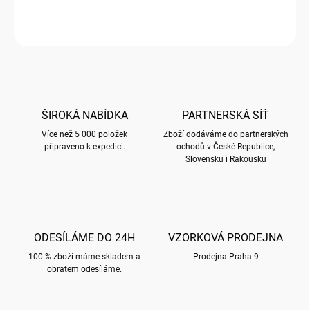
Hrnek s motivy LOUISE TILER
ZEPTAT SE
HLÍDAT
ŠIROKÁ NABÍDKA
PARTNERSKÁ SÍŤ
Více než 5 000 položek
Zboží dodáváme do partnerských
připraveno k expedici.
ochodů v České Republice,
Slovensku i Rakousku
ODESÍLÁME DO 24H
VZORKOVÁ PRODEJNA
100 % zboží máme skladem a
Prodejna Praha 9
obratem odesíláme.