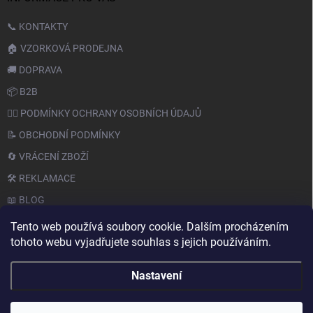
📞 KONTAKTY
🏠 VZORKOVÁ PRODEJNA
🚚 DOPRAVA
📦 B2B
🙆‍♂️ PODMÍNKY OCHRANY OSOBNÍCH ÚDAJŮ
📝 OBCHODNÍ PODMÍNKY
🔄 VRÁCENÍ ZBOŽÍ
🛠️ REKLAMACE
📖 BLOG
Tento web používá soubory cookie. Dalším procházením
tohoto webu vyjadřujete souhlas s jejich používáním.
Nastavení