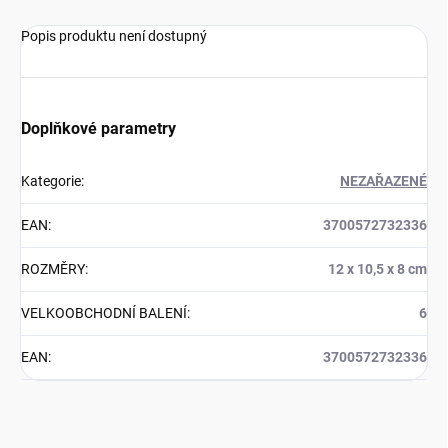
Popis produktu není dostupný
Doplňkové parametry
Kategorie
:
NEZAŘAZENÉ
EAN
:
3700572732336
ROZMĚRY
:
12 x 10,5 x 8 cm
VELKOOBCHODNÍ BALENÍ
:
6
EAN
:
3700572732336